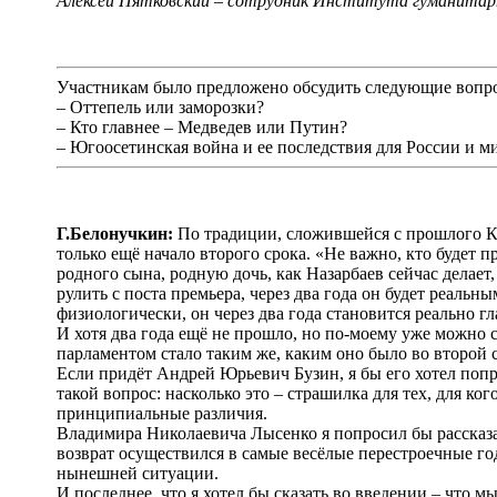
Алексей Пятковский – сотрудник Института гуманитарн
Участникам было предложено обсудить следующие вопр
– Оттепель или заморозки?
– Кто главнее – Медведев или Путин?
– Югоосетинская война и ее последствия для России и ми
Г.Белонучкин:
По традиции, сложившейся с прошлого Круг
только ещё начало второго срока. «Не важно, кто будет 
родного сына, родную дочь, как Назарбаев сейчас делает,
рулить с поста премьера, через два года он будет реаль
физиологически, он через два года становится реально г
И хотя два года ещё не прошло, но по-моему уже можно 
парламентом стало таким же, каким оно было во второй с
Если придёт Андрей Юрьевич Бузин, я бы его хотел попро
такой вопрос: насколько это – страшилка для тех, для ко
принципиальные различия.
Владимира Николаевича Лысенко я попросил бы рассказат
возврат осуществился в самые весёлые перестроечные го
нынешней ситуации.
И последнее, что я хотел бы сказать во введении – что м