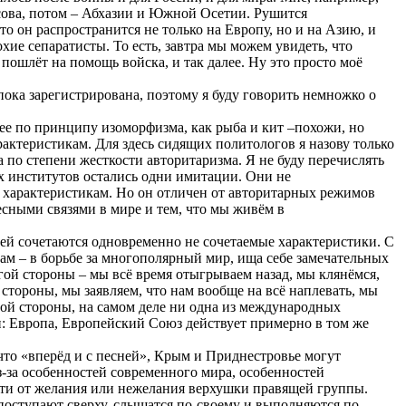
осова, потом – Абхазии и Южной Осетии. Рушится
 он распространится не только на Европу, но и на Азию, и
хие сепаратисты. То есть, завтра мы можем увидеть, что
пошлёт на помощь войска, и так далее. Ну это просто моё
пока зарегистрирована, поэтому я буду говорить немножко о
рее по принципу изоморфизма, как рыба и кит –похожи, но
рактеристикам. Для здесь сидящих политологов я назову только
 по степени жесткости авторитаризма. Я не буду перечислять
х институтов остались одни имитации. Они не
м характеристикам. Но он отличен от авторитарных режимов
сными связями в мире и тем, что мы живём в
ей сочетаются одновременно не сочетаемые характеристики. С
ам – в борьбе за многополярный мир, ища себе замечательных
угой стороны – мы всё время отыгрываем назад, мы клянёмся,
тороны, мы заявляем, что нам вообще на всё наплевать, мы
ой стороны, на самом деле ни одна из международных
и: Европа, Европейский Союз действует примерно в том же
что «вперёд и с песней», Крым и Приднестровье могут
з-за особенностей современного мира, особенностей
сти от желания или нежелания верхушки правящей группы.
 поступают сверху, слышатся по-своему и выполняются по-