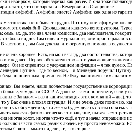
ий избирком, который зарезал как раз её. И она тоже поблагод
арить за то, что нас зарезали в Кемерово и в Ставрополе.
зентации амфибий. Амфибии знаете? Амфибии как одна из гарант
ых местностях часто бывает трудно. Поэтому они сформулировали
мом этих амфибий. Докладывали какие-то конструкторы, Чуров в
ь: семь, ах, да, это два члена комиссии, два наблюдателя, говор
н, это было видно. Там сидели журналисты, они просто ржали в
 В частности, там был доклад, что огромную помощь в осуществ
 не очень хорошее. Есть, на мой взгляд, два обстоятельства, кот
о и так далее. Первое обстоятельство – это ужасающие экономич
мьера. Он не справится с удержанием инфляции – я так думаю. П
Медведев Путина – где-то весной, – и Медведев поручил Путину
я беда по понятным причинам. Не буду экономическим анализом за
словиях. Вы знаете, наши доблестные государственные корпорац
за больше, чем долги СССР. А дальше – сами понимаете, если у н
тракты с Западом – раз и капитализация этих компаний – два), то
, то у Вас очень плохая ситуация. И я не очень даже понимаю, к
опять к обсуждению, что же мы будем делать с этим со всем. С 
ывать какое-то физиологическое отвращение, пытаясь смотреть в
ня иногда хохот, иногда что-то ещё, а тут я начал отвращение и
 большой части самых разных людей, ну просто невозможно! Есть 
тском Союзе – мы-то видели, те, кто старше.