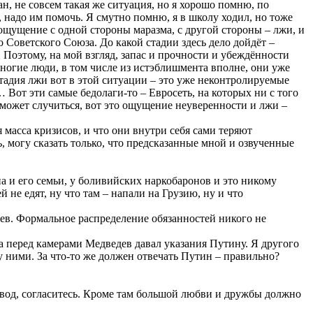
н, не совсем такая же ситуация, но я хорошо помню, по
, надо им помочь. Я смутно помню, я в школу ходил, но тоже
 ощущение с одной стороны маразма, с другой стороны – лжи, и
 Советского Союза. До какой стадии здесь дело дойдёт –
. Поэтому, на мой взгляд, запас и прочности и убеждённости
 многие люди, в том числе из истэблишмента вполне, они уже
тадия лжи вот в этой ситуации – это уже неконтролируемые
… Вот эти самые бедолаги-то – Евросеть, на которых ни с того
 может случиться, вот это ощущение неуверенности и лжи –
 масса кризисов, и что они внутри себя сами теряют
ь, могу сказать только, что предсказанные мной и озвученные
на и его семьи, у боливийских наркобаронов и это никому
 не едят, ну что там – напали на Грузию, ну и что
дев. Формальное распределение обязанностей никого не
а перед камерами Медведев давал указания Путину. Я другого
у ними. За что-то же должен отвечать Путин – правильно?
овод, согласитесь. Кроме там большой любви и дружбы должно