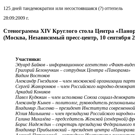
125 дней тандемократии или несостоявшаяся (?) оттепель
28:09:2009 г.
Стенограмма XIV Круглого стола Центра «Пано
(Москва, Независимый пресс-центр, 10 сентября 2
Участники:
Эдуард Байков - информационное агентство «Факт-виде
Григорий Белонучкин – сотрудник Центра «Панорама»
Вадим Востоков
Александр Гнездилов – член московской организации пар
Сергей Жаворонков – член Российского народно-демокра
Аркадий Коников
Павел Кудюкин – член исполкома Союза социал-демократ
Александр Кынев – политолог, руководитель региональ
Владимир Лысенко – президент Института современной
Юлия Малышева – член президиума Российского народно-
Галина Михалёва – председатель Женской (гендерной) ф
Борис Надеждин – секретарь президиума Федерального 
Владимир Прибыловский – президент центра «Панорама