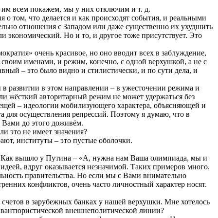
 им всем покажем, мы у них отключим и т. д.
 о том, что делается и как происходят события, и реальными
льно отношения с Западом или даже существенно их ухудшить
и экономический. Но и то, и другое тоже присутствует. Это
ократия» очень красивое, но оно вводит всех в заблуждение,
 своим именами, и режим, конечно, с одной верхушкой, а не с
вный – это было видно и стилистически, и по сути дела, и
ы в развитии в этом направлении – в ужесточении режима и
ли жёсткий авторитарный режим не может удержаться без
 вещей – идеологии мобилизующего характера, объясняющей и
а для осуществления репрессий. Поэтому я думаю, что в
с Вами до этого доживём.
ли это не имеет значения?
ают, институты – это пустые оболочки.
 Как вышло у Путина – «А, нужна нам Ваша олимпиада, мы и
 идеей, вдруг оказывается незначимой. Таких примеров много.
льность правительства. Но если мы с Вами внимательно
тренних конфликтов, очень часто личностный характер носят.
 счетов в зарубежных банках у нашей верхушки. Мне хотелось
й авантюристической внешнеполитической линии?