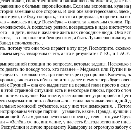
одственников, свойственников и ближайшего окружения, даже наз
о сравнению с белыми европейскими. Если мы вспомним, куда н
стории замешаны обе стороны. И они обе заинтересованы, здесь д
оцитирую, не буду говорить, что это я придумала, я прочитала во 
ав – имелась в виду Восьмёрка – сидеть за кошачьим столом. Пр
зможностей. А поскольку режим, возвращаясь к идее институтов 
ого – и дети, визы и желание жить как свободные люди. Оно вст
боятся, – в направлении белорусском, а быть Лукашенко никому не
 Запад использовать…
ть, потому что они тоже играют в эту игру. Посмотрите, сколько 
имем меры, заморозим счета, а что в результате? И ЕС, и ПАСЕ. 
ормированной позиции по вопросам, которые заданы. Несколько т
о делать по поводу того, кто главнее – Медведев или Путин и в
 сделать – сколько там, три или четыре года прошло. Конечно, 
ровью, так сказать обмазали и так далее и ему теперь будет очен
ной с Грузией – она его выдвигает на первый план просто в силу
 в этой странной ситуации есть и некоторые плюсы, просто с то
час понимать лучше. Вы знаете, я сегодняшнее утро провёл в Це
 что маразматичность события – она стала настолько очевидной 
альных комиссий субъектов, как у них там демократия… Потому 
истрированы четыре партии – угадайте, какие. Правда, лучший о
рясающий. А сам доклад чеченского председателя – это уже Оруэл
али – «Зелёных», но, внимание, у нас есть благодарственное пис
й Республики и лично президенту Кадырову за огромную забот