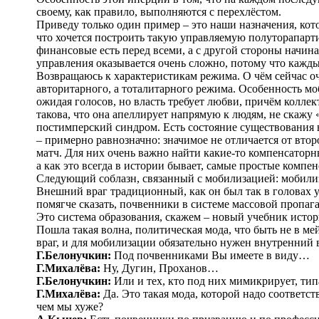
своему, как правило, выполняются с перехлёстом.
Приведу только один пример – это наши назначения, кот
что хочется построить такую управляемую полуторапарти
финансовые есть перед всеми, а с другой стороны начи
управления оказывается очень сложно, потому что кажд
Возвращаюсь к характеристикам режима. О чём сейчас оч
авторитарного, а тоталитарного режима. Особенность моб
ожидая голосов, но власть требует любви, причём коллек
такова, что она апеллирует напрямую к людям, не скажу 
постимперский синдром. Есть состояние существования в
– примерно равнозначно: значимое не отличается от втор
матч. Для них очень важно найти какие-то компенсато
а как это всегда в истории бывает, самые простые ком
Следующий соблазн, связанный с мобилизацией: мобилиза
Внешний враг традиционный, как он был так в головах у
помягче сказать, почвенники в системе массовой пропаг
Это система образования, скажем – новый учебник истори
Пошла такая волна, политическая мода, что быть не в м
враг, и для мобилизации обязательно нужен внутренний в
Г.Белонучкин:
Под почвенниками Вы имеете в виду…
Г.Михалёва:
Ну, Дугин, Проханов…
Г.Белонучкин:
Или и тех, кто под них мимикрирует, тип
Г.Михалёва:
Да. Это такая мода, которой надо соответс
чем мы хуже?