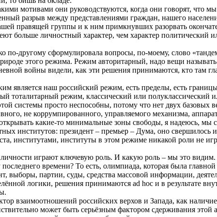
, то бишь на окладе.
какими мотивами они руководствуются, когда они говорят, что мы
венный разрыв между представлениями граждан, нашего населения
ашей правящей группы и к ним примкнувших разорвать окончате
меют больше личностный характер, чем характер политический ил
о по-другому сформулировала вопросы, по-моему, слово «тандем
т природе этого режима. Режим авторитарный, надо вещи называть
дневной войны видели, как эти решения принимаются, кто там гла
аким является наш российский режим, есть пределы, есть границ
ный тоталитарный режим, классический или полуклассический и
 этой системы просто неспособны, потому что нет двух базовых
вного, не коррумпированного, управляемого механизма, аппарат
 открывать какие-то минимальные зоны свободы, я надеюсь, мы 
ных институтов: президент – премьер – Дума, оно свершилось и
та, институтами, институты в этом режиме никакой роли не игр
ичности играют ключевую роль. И какую роль – мы это видим.
последнего времени? То есть, олимпиада, которая была главной
нт, выборы, партии, суды, средства массовой информации, деяте
елённой логики, решения принимаются ad hoc и в результате вну
ы.
ктор взаимоотношений российских верхов и Запада, как наличие
ействительно может быть серьёзным фактором сдерживания это