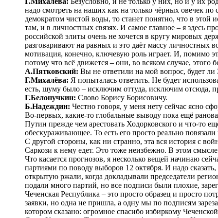
Г.Михалёва:
Безусловно, и не только у них, но и у их р
надо смотреть на наших как на только чёрных овечек п
демократом чистой воды, то станет понятно, что в этой и
там, и в личностных связях. И самое главное – я здесь пр
российской элиты очень не хочется в кругу мировых держ
разговаривают на равных и это даёт массу личностных во
мотивация, конечно, ключевую роль играет. И, помимо эт
потому что всё движется – они, во всяком случае, этого 
А.Пятковский:
Вы не ответили на мой вопрос, будет ли
Г.Михалёва:
Я попыталась ответить. Не будет использова
есть, шуму было – исключим оттуда, исключим отсюда, пр
Г.Белонучкин:
Слово Борису Борисовичу.
Б.Надеждин:
Честно говоря, у меня нету сейчас ясно сф
Во-первых, какие-то глобальные выводу пока ещё рановат
Путин прежде чем арестовать Ходорковского и что-то ещё
обескураживающее. То есть его просто реально повязали к
С другой стороны, как ни странно, эта вся история с вой
Саркози к нему едет. Это тоже неизбежно. В этом смысле
Что касается прогнозов, я несколько вещей начинаю сей
партиями по поводу выборов 12 октября. И надо сказать,
открытую ржали, когда докладывали председатели регион
подали много партий, но все подписи были плохие, зарег
Чеченская Республика – это просто образец и просто пот
заявки, но одна не пришла, а одну мы по подписям зарез
котором сказано: огромное спасибо избиркому Чеченско