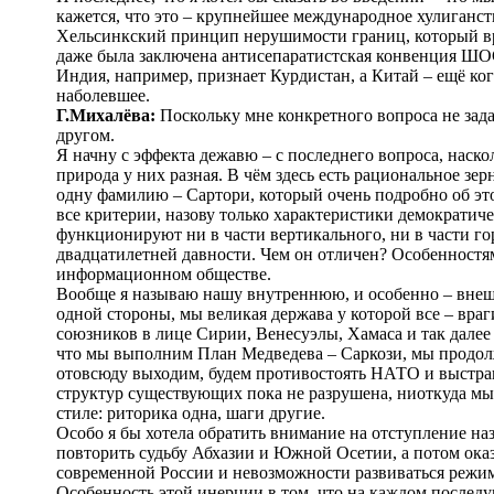
кажется, что это – крупнейшее международное хулиганс
Хельсинкский принцип нерушимости границ, который врод
даже была заключена антисепаратистская конвенция ШОС. 
Индия, например, признает Курдистан, а Китай – ещё ког
наболевшее.
Г.Михалёва:
Поскольку мне конкретного вопроса не зада
другом.
Я начну с эффекта дежавю – с последнего вопроса, наск
природа у них разная. В чём здесь есть рациональное зе
одну фамилию – Сартори, который очень подробно об это
все критерии, назову только характеристики демократич
функционируют ни в части вертикального, ни в части г
двадцатилетней давности. Чем он отличен? Особенностям
информационном обществе.
Вообще я называю нашу внутреннюю, и особенно – внешн
одной стороны, мы великая держава у которой все – вр
союзников в лице Сирии, Венесуэлы, Хамаса и так далее 
что мы выполним План Медведева – Саркози, мы продолжа
отовсюду выходим, будем противостоять НАТО и выстраи
структур существующих пока не разрушена, ниоткуда мы 
стиле: риторика одна, шаги другие.
Особо я бы хотела обратить внимание на отступление на
повторить судьбу Абхазии и Южной Осетии, а потом оказа
современной России и невозможности развиваться режим
Особенность этой инерции в том, что на каждом последу