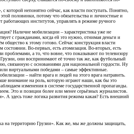
 с которой непонятно сейчас, как власти поступать. Понятно,
 этой половинки, потому что обязательства и личностные и
ет работающих институтов, управлять в режиме ручного
зация? Наличие мобилизации – характеристика уже не
твует с гражданами, когда ей это нужно, отнимая деньги и
ём общество к этому готово. Сейчас конструкция власти
м состоянии. Во-первых, есть атомизация. Во-вторых, есть
 проблемами, а то, что вовне, что показывают по телевизору
в Грузии, они воспринимают её точно так же, как футбольный
ю, связанную с основаниями для национальной гордости. Ну
и или виртуальными победами – самые эффективные.
билизации – найти врага и людей на этого врага натравить.
аше внимание на роль, которую играют наши, как бы это
 наблюдаем изменения в системе государственной пропаганды.
спеем. Это и позиции более или менее серьёзных журналистов.
м». А здесь тоже логика развития режима какая? Есть внешний
ска на территорию Грузии». Как же, мы же должны защищать,