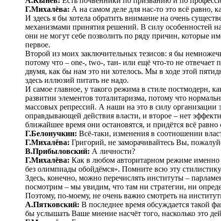
А.Кынев:
Есть почвенники по призванию и по профессии
Г.Михалёва:
А на самом деле для нас-то это всё равно, 
И здесь я бы хотела обратить внимание на очень сущест
механизмами принятия решений. В силу особенностей н
они не могут себе позволить по ряду причин, которые и
первое.
Второй из моих заключительных тезисов: я бы немножечк
потому что – one-, two-, тан- или ещё что-то не отвечае
двумя, как бы нам это ни хотелось. Мы в ходе этой пяти
здесь иллюзий питать не надо.
И самое главное, у такого режима в стиле постмодерн, к
развитии элементов тоталитаризма, потому что нормаль
массовых репрессий. А наши на это в силу организации
оправдывающей действия власти, и второе – нет эффекти
ближайшее время они остановятся, и придётся всё равно
Г.Белонучкин:
Всё-таки, изменения в соотношении власт
Г.Михалёва:
Григорий, не заморачивайтесь Вы, пожалуйс
В.Прибыловский:
А личности?
Г.Михалёва:
Как в любом авторитарном режиме именно л
без олимпиады обойдёмся». Помните всю эту стилистику 
Здесь, конечно, можно перечислять институты – парламе
посмотрим – мы увидим, что там ни стратегии, ни опред
Поэтому, по-моему, не очень важно смотреть на институт
А.Пятковский:
В последнее время обсуждается такой фа
бы услышать Ваше мнение насчёт того, насколько это д