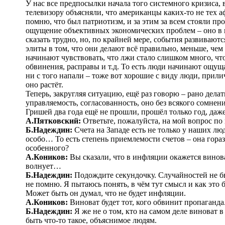
У нас все предпосылки начала того системного кризиса,
телевизору объясняли, что американцы каких-то не тех а
помню, что был патриотизм, и за этим за всем стояли п
ощущение объективных экономических проблем – оно в ит
сказать трудно, но, по крайней мере, события развиваютс
элиты в том, что они делают всё правильно, меньше, чем
начинают чувствовать, что лжи стало слишком много, ч
обвинения, расправы и т.д. То есть люди начинают ощуща
ни с того напали – тоже вот хорошие с виду люди, прил
оно растёт.
Теперь, закругляя ситуацию, ещё раз говорю – рано дела
управляемость, согласованность, оно без всякого сомнени
Гришей два года ещё не прошли, прошёл только год, даж
А.Пятковский:
Ответьте, пожалуйста, на мой вопрос по 
Б.Надеждин:
Счета на Западе есть не только у наших лю
особо… То есть степень приемлемости счетов – она гораз
особенного?
А.Коников:
Вы сказали, что в инфляции окажется винова
волнует…
Б.Надеждин:
Подождите секундочку. Случайностей не бы
не помню. Я пытаюсь понять, в чём тут смысл и как это 
Может быть он думал, что не будет инфляции.
А.Коников:
Виноват будет тот, кого обвинит пропаганда
Б.Надеждин:
Я же не о том, кто на самом деле виноват
быть что-то такое, объяснимое людям.