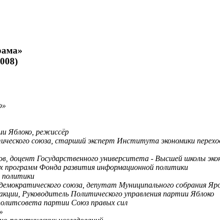
рама»
008)
о»
тии Яблоко, режиссёр
тического союза, старший эксперт Института экономики перехо
ов, доцент Государственного университета - Высшей школы эко
ных программ Фонда развития информационной политики
 политики
демократического союза, депутат Муниципального собрания Яро
ракции, Руководитель Политического управления партии Яблоко
политсовета партии Союз правых сил
»