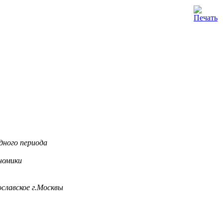
дного периода
номики
славское г.Москвы