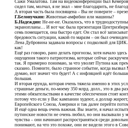
Сажи Умалатова. Там на видеоконференции был Кемеровск
сидел там, молчал, я не знал – мне благодарить, не благод
А вторая часть была посвящена – Вы не поверите – пре
Г.Белонучкин:
Животные-амфибии или машины?
Б.Надеждин:
Не-не-не. Оказалось, что в труднодоступн
экранопланы… И вот час была презентация Центризбирко
семь помещается, она быстро едет. Он стал всё записыват
бредовость ситуации, какой-то маразм – он был очевиде
Лена Дубровина задавала вопросы с подколкой для ЦИК.
как!
Ещё раз говорю, рано делать прогнозы, хотя начало здесь
ощущения такого патриотизма, которые сейчас раскручен
так. Я примерно понимаю, за что уволят Путина как пре
сказано. Помните, было странное событие, когда вызвал 
думаю, вот значит что будет! А с инфляцией идёт больша
большая.
И вторая ерунда, которая очень тяжела именно в этих у
страшные деньги, по-моему 350 млрд. долл., это в два ра
этими обязательствами в качестве обеспечения стоят кон
потому что если у Вас кампании худеют, а доллар жиреет
Европейского Союза, Америки и так далее перейти потом 
И ещё одна вещь очень важная. Вы знаете, я начал испыт
путинские новости не очень любил, но они вызывали у ме
чувства – они начинают распространяться среди довольно
понимают, на что это похоже, они не видели этого в Сове