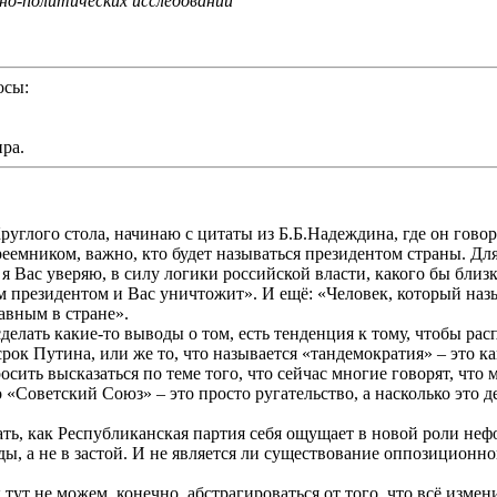
о-политических исследований
осы:
ра.
лого стола, начинаю с цитаты из Б.Б.Надеждина, где он говорит
преемником, важно, кто будет называться президентом страны. Дл
 я Вас уверяю, в силу логики российской власти, какого бы близ
ным президентом и Вас уничтожит». И ещё: «Человек, который наз
лавным в стране».
сделать какие-то выводы о том, есть тенденция к тому, чтобы р
рок Путина, или же то, что называется «тандемократия» – это ка
сить высказаться по теме того, что сейчас многие говорят, что
го «Советский Союз» – это просто ругательство, а насколько это 
ь, как Республиканская партия себя ощущает в новой роли неф
ды, а не в застой. И не является ли существование оппозиционн
ы тут не можем, конечно, абстрагироваться от того, что всё изме