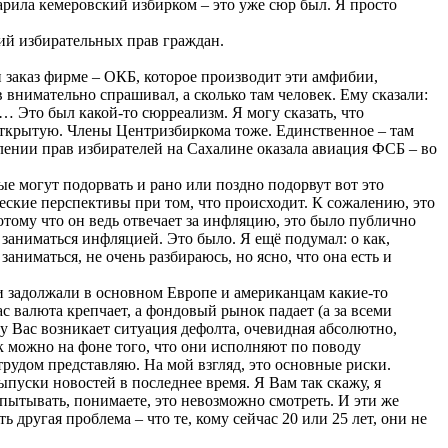
арила кемеровский избирком – это уже сюр был. Я просто
ий избирательных прав граждан.
 заказ фирме – ОКБ, которое производит эти амфибии,
нимательно спрашивал, а сколько там человек. Ему сказали:
ит… Это был какой-то сюрреализм. Я могу сказать, что
 открытую. Члены Центризбиркома тоже. Единственное – там
лении прав избирателей на Сахалине оказала авиация ФСБ – во
орые могут подорвать и рано или поздно подорвут вот это
еские перспективы при том, что происходит. К сожалению, это
отому что он ведь отвечает за инфляцию, это было публично
 заниматься инфляцией. Это было. Я ещё подумал: о как,
ниматься, не очень разбираюсь, но ясно, что она есть и
ии задолжали в основном Европе и американцам какие-то
ас валюта крепчает, а фондовый рынок падает (а за всеми
 у Вас возникает ситуация дефолта, очевидная абсолютно,
ак можно на фоне того, что они исполняют по поводу
трудом представляю. На мой взгляд, это основные риски.
ыпуски новостей в последнее время. Я Вам так скажу, я
спытывать, понимаете, это невозможно смотреть. И эти же
другая проблема – что те, кому сейчас 20 или 25 лет, они не