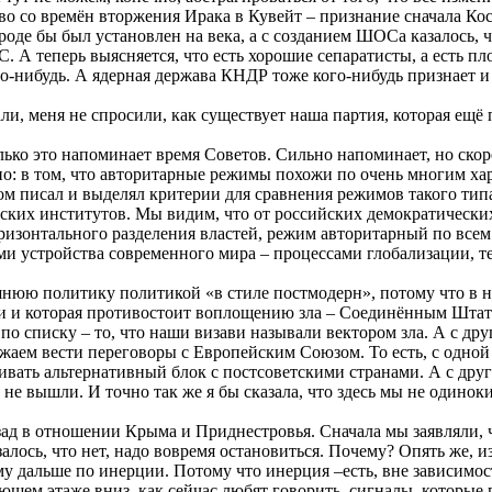
тво со времён вторжения Ирака в Кувейт – признание сначала К
е бы был установлен на века, а с созданием ШОСа казалось, что
А теперь выясняется, что есть хорошие сепаратисты, а есть пло
о-нибудь. А ядерная держава КНДР тоже кого-нибудь признает и 
ли, меня не спросили, как существует наша партия, которая ещё 
олько это напоминает время Советов. Сильно напоминает, но ско
рно: в том, что авторитарные режимы похожи по очень многим ха
м писал и выделял критерии для сравнения режимов такого типа
еских институтов. Мы видим, что от российских демократически
оризонтального разделения властей, режим авторитарный по все
и устройства современного мира – процессами глобализации, те
юю политику политикой «в стиле постмодерн», потому что в н
аги и которая противостоит воплощению зла – Соединённым Штат
по списку – то, что наши визави называли вектором зла. А с др
ем вести переговоры с Европейским Союзом. То есть, с одной с
вать альтернативный блок с постсоветскими странами. А с друг
не вышли. И точно так же я бы сказала, что здесь мы не одинок
зад в отношении Крыма и Приднестровья. Сначала мы заявляли, 
лось, что нет, надо вовремя остановиться. Почему? Опять же, и
у дальше по инерции. Потому что инерция –есть, вне зависимо
ющем этаже вниз, как сейчас любят говорить, сигналы, которые