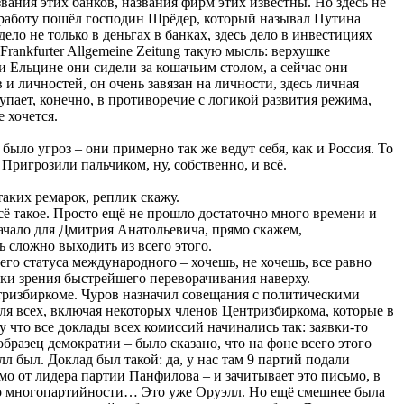
вания этих банков, названия фирм этих известны. Но здесь не
а работу пошёл господин Шрёдер, который называл Путина
ело не только в деньгах в банках, здесь дело в инвестициях
Frankfurter Allgemeine Zeitung такую мысль: верхушке
и Ельцине они сидели за кошачьим столом, а сейчас они
и личностей, он очень завязан на личности, здесь личная
упает, конечно, в противоречие с логикой развития режима,
 хочется.
было угроз – они примерно так же ведут себя, как и Россия. То
Пригрозили пальчиком, ну, собственно, и всё.
аких ремарок, реплик скажу.
сё такое. Просто ещё не прошло достаточно много времени и
начало для Дмитрия Анатольевича, прямо скажем,
ь сложно выходить из всего этого.
 его статуса международного – хочешь, не хочешь, все равно
чки зрения быстрейшего переворачивания наверху.
нтризбиркоме. Чуров назначил совещания с политическими
для всех, включая некоторых членов Центризбиркома, которые в
что все доклады всех комиссий начинались так: заявки-то
бразец демократии – было сказано, что на фоне всего этого
л был. Доклад был такой: да, у нас там 9 партий подали
ьмо от лидера партии Панфилова – и зачитывает это письмо, в
у о многопартийности… Это уже Оруэлл. Но ещё смешнее была