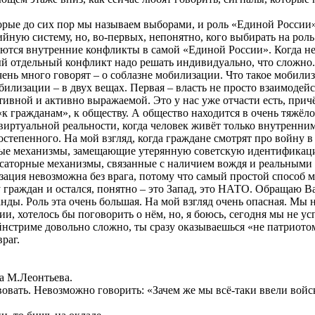
орые до сих пор мы называем выборами, и роль «Единой России»,
йную систему, но, во-первых, непонятно, кого выбирать на роль
наются внутренние конфликты в самой «Единой России». Когда н
ый отдельный конфликт надо решать индивидуально, что сложно.
ень много говорят – о соблазне мобилизации. Что такое мобили
илизации – в двух вещах. Первая – власть не просто взаимодейс
тивной и активно выражаемой. Это у нас уже отчасти есть, прич
«к гражданам», к обществу. А общество находится в очень тяжёло
иртуальной реальности, когда человек живёт только внутренними
остепенного. На мой взгляд, когда граждане смотрят про войну 
рные механизмы, замещающие утерянную советскую идентификаци
пенсаторные механизмы, связанные с наличием вождя и реальным
ция невозможна без врага, потому что самый простой способ мо
 граждан и остался, понятно – это Запад, это НАТО. Обращаю В
анды. Роль эта очень большая. На мой взгляд очень опасная. Мы
и, хотелось бы поговорить о нём, но, я боюсь, сегодня мы не у
ейнстриме довольно сложно, ты сразу оказываешься «не патриото
раг.
а М.Леонтьева.
твовать. Невозможно говорить: «Зачем же мы всё-таки ввели вой