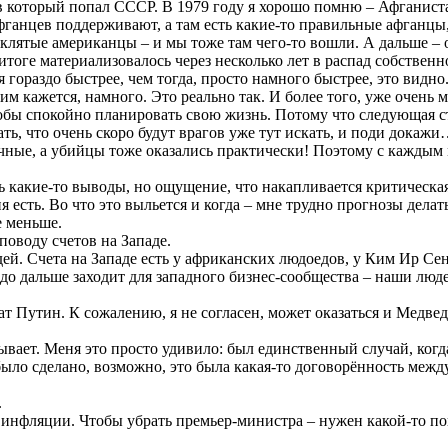
 в который попал СССР. В 1979 году я хорошо помню – Афганиста
фганцев поддерживают, а там есть какие-то правильные афганцы
роклятые американцы – и мы тоже там чего-то вошли. А дальше –
оге материализовалось через несколько лет в распад собственно
я гораздо быстрее, чем тогда, просто намного быстрее, это видно
 им кажется, намного. Это реально так. И более того, уже очень
тобы спокойно планировать свою жизнь. Потому что следующая с
ть, что очень скоро будут врагов уже тут искать, и поди докажи
ичные, а убийцы тоже оказались практически! Поэтому с каждым
ть какие-то выводы, но ощущение, что накапливается критическая
я есть. Во что это выльется и когда – мне трудно прогнозы делат
е меньше.
поводу счетов на Западе.
дей. Счета на Западе есть у африканских людоедов, у Ким Ир Се
до дальше заходит для западного бизнес-сообщества – наши людей
т Путин. К сожалению, я не согласен, может оказаться и Медве
вает. Меня это просто удивило: был единственный случай, когд
было сделано, возможно, это была какая-то договорённость межд
.
 в инфляции. Чтобы убрать премьер-министра – нужен какой-то п