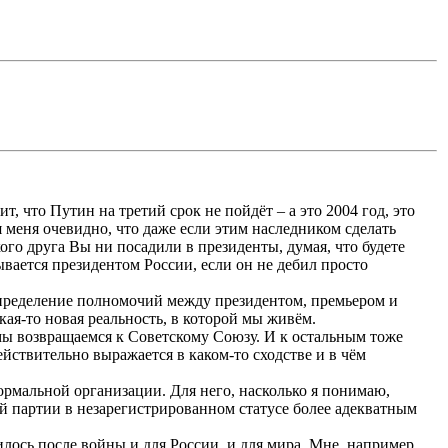
, что Путин на третий срок не пойдёт – а это 2004 год, это
я меня очевидно, что даже если этим наследником сделать
кого друга Вы ни посадили в президенты, думая, что будете
ывается президентом России, если он не дебил просто
аспределение полномочий между президентом, премьером и
кая-то новая реальность, в которой мы живём.
 мы возвращаемся к Советскому Союзу. И к остальным тоже
действительно выражается в каком-то сходстве и в чём
ормальной организации. Для него, насколько я понимаю,
ой партии в незарегистрированном статусе более адекватным
нилось после войны и для России, и для мира. Мне, например,