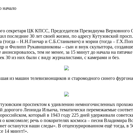
о начало
ьного секретаря ЦК КПСС, Председателя Президиума Верховного
он жил последние 30 лет своей жизни, по адресу Кутузовский про
 (тогда – Н.Н.Гончар и С.Б.Станкевич) и мэрии (тогда – Г.Х.По
р и Филипп Рукавишниковы – сын и внук скульптора, создавшег
анонсировалось, тем не менее, за 15 минут до начала на пятачке
 30 из них были с виду журналистами, с камерами и без.
явшая из машин телевизионщиков и старомодного синего фургона
 Кутузовским проспектом к удивлению немногочисленных прохожи
 дорогого Леонида Ильича, тематически перемежаемые соответ
оссийском, который в 1943 году 225 дней удерживали советски
ня о комсомоле; речь о покорителях космоса – песня Владимира 
т останутся наши следы». В отцензурированном ещё тогда, в 50
се 14 минут!».