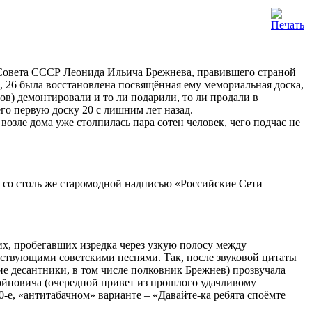
 Совета СССР Леонида Ильича Брежнева, правившего страной
сп., 26 была восстановлена посвящённая ему мемориальная доска,
пов) демонтировали и то ли подарили, то ли продали в
о первую доску 20 с лишним лет назад.
 возле дома уже столпилась пара сотен человек, чего подчас не
 со столь же старомодной надписью «Российские Сети
х, пробегавших изредка через узкую полосу между
ствующими советскими песнями. Так, после звуковой цитаты
е десантники, в том числе полковник Брежнев) прозвучала
Войновича (очередной привет из прошлого удачливому
-е, «антитабачном» варианте – «Давайте-ка ребята споёмте