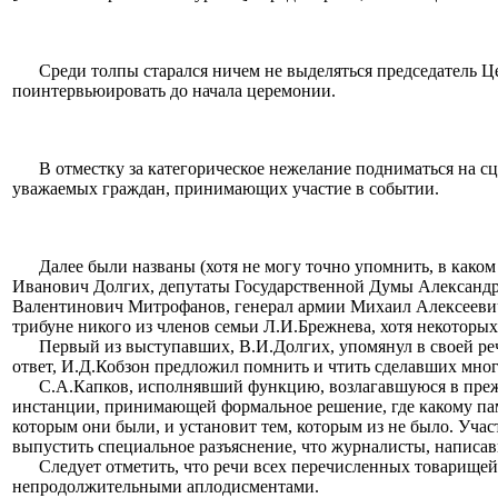
Среди толпы старался ничем не выделяться председатель 
поинтервьюировать до начала церемонии.
В отместку за категорическое нежелание подниматься на 
уважаемых граждан, принимающих участие в событии.
Далее были названы (хотя не могу точно упомнить, в как
Иванович Долгих, депутаты Государственной Думы Александр
Валентинович Митрофанов, генерал армии Михаил Алексеевич
трибуне никого из членов семьи Л.И.Брежнева, хотя некоторых
Первый из выступавших, В.И.Долгих, упомянул в своей реч
ответ, И.Д.Кобзон предложил помнить и чтить сделавших мно
С.А.Капков, исполнявший функцию, возлагавшуюся в преж
инстанции, принимающей формальное решение, где какому па
которым они были, и установит тем, которым из не было. Уча
выпустить специальное разъяснение, что журналисты, написав
Следует отметить, что речи всех перечисленных товарищей
непродолжительными аплодисментами.