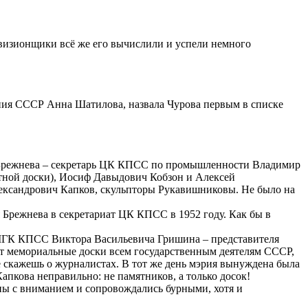
евизионщики всё же его вычислили и успели немного
ения СССР Анна Шатилова, назвала Чурова первым в списке
на Брежнева – секретарь ЦК КПСС по промышленности Владимир
тной доски), Иосиф Давыдович Кобзон и Алексей
ександрович Капков, скульпторы Рукавишниковы. Не было на
 Брежнева в секретариат ЦК КПСС в 1952 году. Как бы в
 МГК КПСС Виктора Васильевича Гришина – представителя
т мемориальные доски всем государственным деятелям СССР,
е скажешь о журналистах. В тот же день мэрия вынуждена была
пкова неправильно: не памятников, а только досок!
аны с вниманием и сопровождались бурными, хотя и