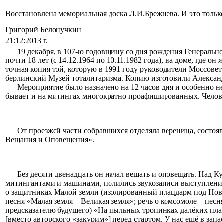
Восстановлена мемориальная доска Л.И.Брежнева. И это тольк
Григорий Белонучкин
21:12:2013 г.
19 декабря, в 107-ю годовщину со дня рождения Генерал
почти 18 лет (с 14.12.1964 по 10.11.1982 года), на доме, где 
точная копия той, которую в 1991 году руководители Моссовета
берлинский Музей тоталитаризма. Копию изготовили Александ
Мероприятие было назначено на 12 часов дня и особенно не 
бывает и на митингах многократно проафишированных. Человек
От проезжей части собравшихся отделяла вереница, состо
Вещания и Оповещения».
Без десяти двенадцать он начал вещать и оповещать. Над
митингантами и машинами, полились звукозаписи выступлений
о защитниках Малой земли (изолированный плацдарм под Новор
песня «Малая земля – Великая земля»; речь о комсомоле – пес
предсказателю будущего) «На пыльных тропинках далёких плане
[вместо авторского «закурим»] перед стартом, У нас ещё в запа