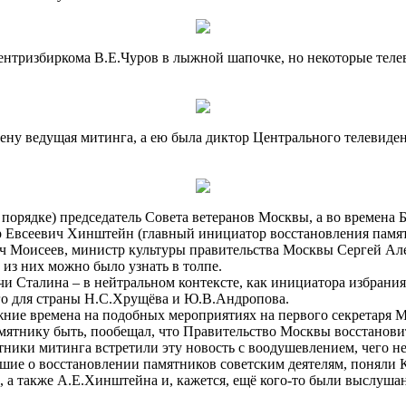
Центризбиркома В.Е.Чуров в лыжной шапочке, но некоторые тел
сцену ведущая митинга, а ею была диктор Центрального телевид
ом порядке) председатель Совета ветеранов Москвы, а во време
 Евсеевич Хинштейн (главный инициатор восстановления памя
 Моисеев, министр культуры правительства Москвы Сергей Ал
 из них можно было узнать в толпе.
и Сталина – в нейтральном контексте, как инициатора избрания
го для страны Н.С.Хрущёва и Ю.В.Андропова.
ние времена на подобных мероприятиях на первого секретаря
мятнику быть, пообещал, что Правительство Москвы восстанови
стники митинга встретили эту новость с воодушевлением, чего н
шие о восстановлении памятников советским деятелям, поняли Ка
, а также А.Е.Хинштейна и, кажется, ещё кого-то были выслуш