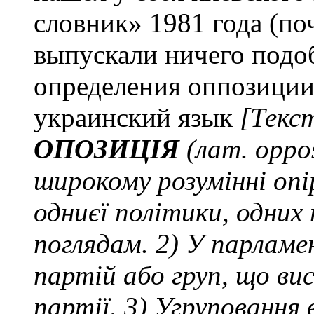
словник» 1981 года (по
выпускали ничего подо
определения оппозиции.
украинский язык
[Текс
ОПОЗИЦІЯ
(лат. oppos
широкому розумінні оп
одниєї політики, одних 
поглядам. 2) У парламе
партій або груп, що в
партії. 3) Угруповання 