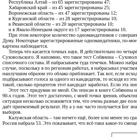
Республика Алтай – из 65 зарегистрированы 47;
Хабаровский край – из 45 зарегистрированы 25;
Воронежская область – их 47 зарегистрированы 12;
в Курганской области – из 28 зарегистрированы 10;
в Рязанской области – из 20 зарегистрированы 10;
и в Ямало-Ненецком округе из 17 зарегистрированы 10.
При этом некоторое количество одномандатников с совершен
Думу. Некоторые зарегистрированные одномандатники, по-моем
картина наблюдается.
Теперь что касается точных наук. Я действительно по четырё
Суховольского. Я напомню, что такое тест Собянина – Суховоль
списочного состава. И набрасываем туда точечки. Можно набр
случае, поскольку я по регионам работал, я набрасывал участко
наилучшим образом это облако приближает. Так вот, если исхо
подбрасывают голоса за одного из кандидатов, то исходя из э
такой, сколько процентов этот кандидат заработал. Если эта ли
Этот тест придуман не мной. Он описан в книге Собянина и 
90-х годов. Этот тест достаточно, с моей точки зрения, объек
ситуация несколько осложняется тем, что очень разные две поло
даёт приемлемый результат. Ну а у нас часто получается Бог зн
выборов.
Калужская область – там ничего ещё, более или менее по сравн
Россия набрала 53. Это показывает, что всё-таки какое-то смещ