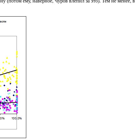
у (потом ему, наверное, Чуров влепил за это). Тем не менее, в