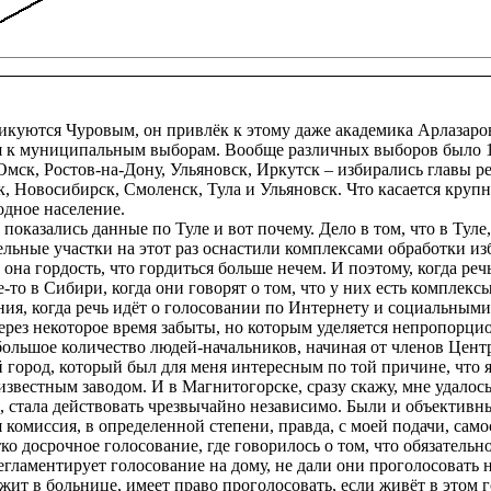
куются Чуровым, он привлёк к этому даже академика Арлазарова
 к муниципальным выборам. Вообще различных выборов было 14 
, Омск, Ростов-на-Дону, Ульяновск, Иркутск – избирались главы
 Новосибирск, Смоленск, Тула и Ульяновск. Что касается крупн
одное население.
казались данные по Туле и вот почему. Дело в том, что в Туле
ельные участки на этот раз оснастили комплексами обработки из
а гордость, что гордиться больше нечем. И поэтому, когда речь 
то в Сибири, когда они говорят о том, что у них есть комплексы 
ия, когда речь идёт о голосовании по Интернету и социальными
через некоторое время забыты, но которым уделяется непропорци
льшое количество людей-начальников, начиная от членов Центр
 город, который был для меня интересным по той причине, что я
известным заводом. И в Магнитогорске, сразу скажу, мне удалос
я, стала действовать чрезвычайно независимо. Были и объектив
 комиссия, в определенной степени, правда, с моей подачи, сам
досрочное голосование, где говорилось о том, что обязательно
ламентирует голосование на дому, не дали они проголосовать на 
жит в больнице, имеет право проголосовать, если живёт в этом го