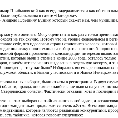
мир Прибыловский как всегда задерживается и как обычно наме
были опубликованы в газете «Панорама».
 Андрею Юрьевичу Бузину, который скажет нам, чем муниципал
фр могу это оценить. Могу оценить это как раз с точки зрения 
оходят не так скучно. Потому что на уровне федеральном и реги
ставьте себе, что идеологом страны становится человек, который
водит политику политтехнолога избирательного штаба одного из
основной формой проявления и консолидации интересов являются
тий, которые были в стране в конце 2003 года, осталось только
ов, причём четыре из них выделены в отдельную когорту, и за
й политдень, что у нас было? Избиралось восемь региональных 
лужской области, в Рязани участвовали и в Ямало-Ненецком авто
егиональных выборах, были отказы в регистрации. В двух случая
й области, правда, оно имело наибольшие шансы на успех, пото
 Свердловской области. Фактически отказали, хотя в последний 
то на этих выборах партийная линия возобладает, и легализова
ции одномандатникам продолжается очень жёстко. Всем одноманд
омандатникам, которые являются реальными конкурентами, пробр
, есть табличка, которая говорит следующее: