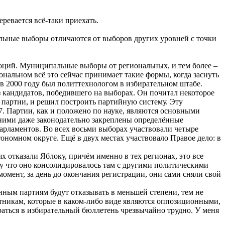
ревается всё-таки приехать.
ьные выборы отличаются от выборов других уровней с точки
эмоций. Муниципальные выборы от региональных, и тем более –
ональном всё это сейчас принимает такие формы, когда заснуть
 в 2000 году был политтехнологом в избирательном штабе.
 кандидатов, победившего на выборах. Он почитал некоторое
 партии, и решил построить партийную систему. Эту
 7. Партии, как и положено по науке, являются основными
 ними даже законодательно закреплены определённые
парламентов. Во всех восьми выборах участвовали четыре
номном округе. Ещё в двух местах участвовало Правое дело: в
х отказали Яблоку, причём именно в тех регионах, это все
му что оно консолидировалось там с другими политическими
момент, за день до окончания регистрации, они сами сняли свой
нным партиям будут отказывать в меньшей степени, тем не
атникам, которые в каком-либо виде являются оппозиционными,
аться в избирательный бюллетень чрезвычайно трудно. У меня