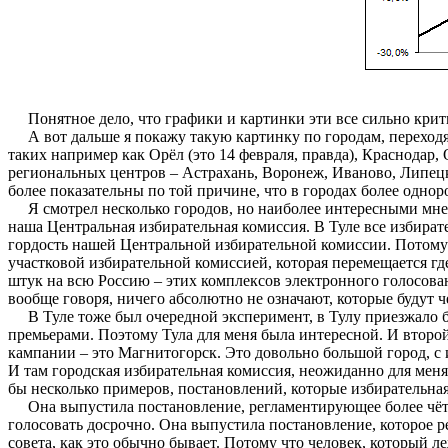
Понятное дело, что графики и картинки эти все сильно крити
А вот дальше я покажу такую картинку по городам, переходя
таких например как Орёл (это 14 февраля, правда), Краснодар
региональных центров – Астрахань, Воронеж, Иваново, Липецк,
более показательны по той причине, что в городах более однор
Я смотрел несколько городов, но наиболее интересными мне по
наша Центральная избирательная комиссия. В Туле все избират
гордость нашей Центральной избирательной комиссии. Потому он
участковой избирательной комиссией, которая перемещается где-
штук на всю Россию – этих комплексов электронного голосован
вообще говоря, ничего абсолютно не означают, которые будут 
В Туле тоже был очередной эксперимент, в Тулу приезжало бо
премьерами. Поэтому Тула для меня была интересной. И второй
кампании – это Магнитогорск. Это довольно большой город, с 
И там городская избирательная комиссия, неожиданно для мен
бы несколько примеров, постановлений, которые избирательная
Она выпустила постановление, регламентирующее более чётко 
голосовать досрочно. Она выпустила постановление, которое рег
совета, как это обычно бывает. Потому что человек, который ле