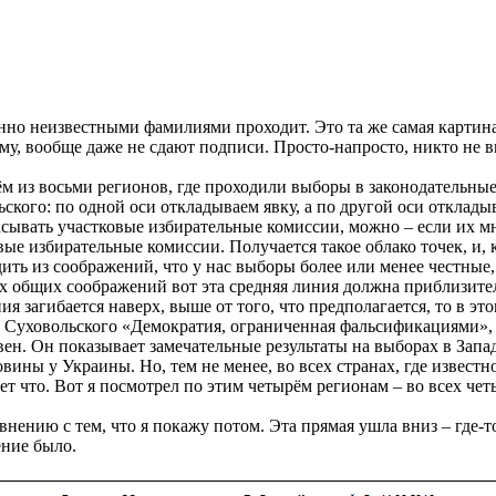
но неизвестными фамилиями проходит. Это та же самая картин
у, вообще даже не сдают подписи. Просто-напросто, никто не в
м из восьми регионов, где проходили выборы в законодательные
ского: по одной оси откладываем явку, а по другой оси отклады
асывать участковые избирательные комиссии, можно – если их 
вые избирательные комиссии. Получается такое облако точек, и, к
дить из соображений, что у нас выборы более или менее честные
тих общих соображений вот эта средняя линия должна приблизите
ния загибается наверх, выше от того, что предполагается, то в э
Суховольского «Демократия, ограниченная фальсификациями», 
тивен. Он показывает замечательные результаты на выборах в Запа
вины у Украины. Но, тем не менее, во всех странах, где известн
ает что. Вот я посмотрел по этим четырём регионам – во всех че
ению с тем, что я покажу потом. Эта прямая ушла вниз – где-то
ение было.