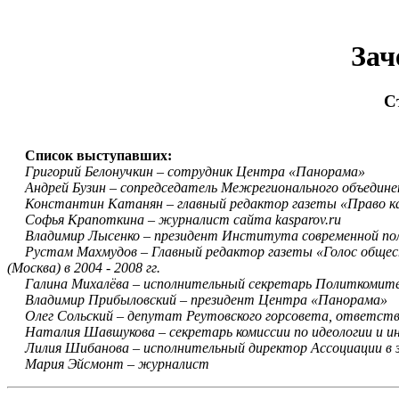
Зач
С
Список выступавших:
Григорий Белонучкин – сотрудник Центра «Панорама»
Андрей Бузин – сопредседатель Межрегионального объедине
Константин Катанян – главный редактор газеты «Право кажд
Софья Крапоткина – журналист сайта kasparov.ru
Владимир Лысенко – президент Института современной по
Рустам Махмудов – Главный редактор газеты «Голос общест
(Москва) в 2004 - 2008 гг.
Галина Михалёва – исполнительный секретарь Политкоми
Владимир Прибыловский – президент Центра «Панорама»
Олег Сольский – депутат Реутовского горсовета, ответств
Наталия Шавшукова – секретарь комиссии по идеологии и ин
Лилия Шибанова – исполнительный директор Ассоциации в з
Мария Эйсмонт – журналист