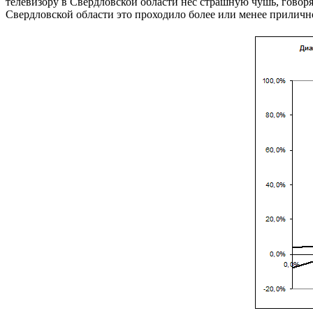
телевизору в Свердловской области нёс страшную чушь, говоря о
Свердловской области это проходило более или менее приличн