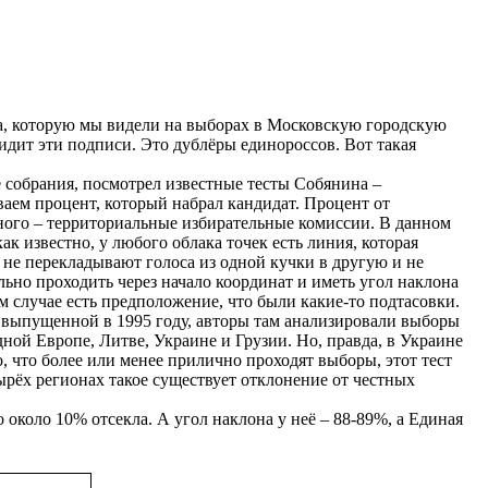
а, которую мы видели на выборах в Московскую городскую
идит эти подписи. Это дублёры единороссов. Вот такая
 собрания, посмотрел известные тесты Собянина –
ваем процент, который набрал кандидат. Процент от
много – территориальные избирательные комиссии. В данном
ак известно, у любого облака точек есть линия, которая
, не перекладывают голоса из одной кучки в другую и не
льно проходить через начало координат и иметь угол наклона
том случае есть предположение, что были какие-то подтасовки.
выпущенной в 1995 году, авторы там анализировали выборы
дной Европе, Литве, Украине и Грузии. Но, правда, в Украине
о, что более или менее прилично проходят выборы, этот тест
тырёх регионах такое существует отклонение от честных
 около 10% отсекла. А угол наклона у неё – 88-89%, а Единая