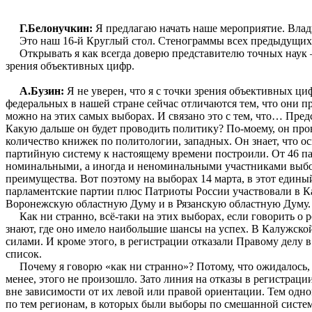
Г.Белонучкин:
Я предлагаю начать наше мероприятие. Влади
Это наш 16-й Круглый стол. Стенограммы всех предыдущих 
Открывать я как всегда доверю представителю точных наук –
зрения объективных цифр.
А.Бузин:
Я не уверен, что я с точки зрения объективных ци
федеральных в нашей стране сейчас отличаются тем, что они пр
можно на этих самых выборах. И связано это с тем, что… Пред
Какую дальше он будет проводить политику? По-моему, он про
количество книжек по политологии, западных. Он знает, что 
партийную систему к настоящему времени построили. От 46 пар
номинальными, а иногда и неноминальными участниками выбор
преимущества. Вот поэтому на выборах 14 марта, в этот едины
парламентские партии плюс Патриоты России участвовали в Ка
Воронежскую областную Думу и в Рязанскую областную Думу.
Как ни странно, всё-таки на этих выборах, если говорить о р
знают, где оно имело наибольшие шансы на успех. В Калужско
силами. И кроме этого, в регистрации отказали Правому делу в
список.
Почему я говорю «как ни странно»? Потому, что ожидалось, ч
менее, этого не произошло. Зато линия на отказы в регистра
вне зависимости от их левой или правой ориентации. Тем одн
по тем регионам, в которых были выборы по смешанной системе