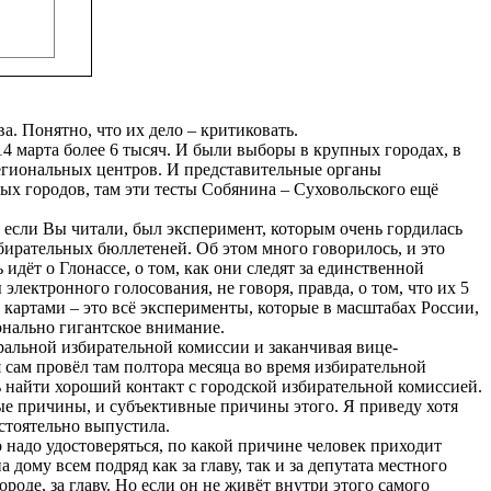
. Понятно, что их дело – критиковать.
марта более 6 тысяч. И были выборы в крупных городах, в
 региональных центров. И представительные органы
ых городов, там эти тесты Собянина – Суховольского ещё
, если Вы читали, был эксперимент, которым очень гордилась
бирательных бюллетеней. Об этом много говорилось, и это
идёт о Глонассе, о том, как они следят за единственной
электронного голосования, не говоря, правда, о том, что их 5
 картами – это всё эксперименты, которые в масштабах России,
онально гигантское внимание.
альной избирательной комиссии и заканчивая вице-
 сам провёл там полтора месяца во время избирательной
ь найти хороший контакт с городской избирательной комиссией.
ные причины, и субъективные причины этого. Я приведу хотя
остоятельно выпустила.
 надо удостоверяться, по какой причине человек приходит
дому всем подряд как за главу, так и за депутата местного
роде, за главу. Но если он не живёт внутри этого самого