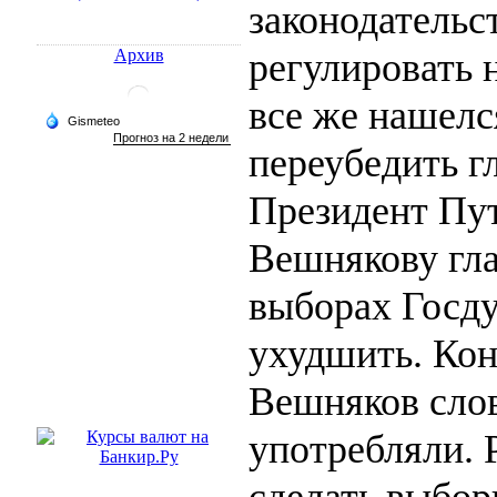
законодательс
регулировать 
Архив
все же нашелс
переубедить г
Президент Пу
Вешнякову глаз
выборах Госд
ухудшить. Кон
Вешняков слов
употребляли. 
сделать выбор