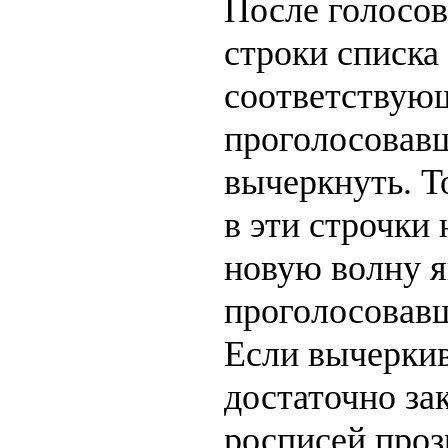
После голосов
строки списка
соответствую
проголосовав
вычеркнуть. Т
в эти строчки 
новую волну 
проголосовавш
Если вычеркив
достаточно за
росписей проз