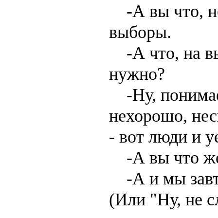
-А вы что, не
выборы.
-А что, на в
нужно?
-Ну, понимает
нехорошо, не
- вот люди и у
-А вы что ж
-А и мы завт
(Или "Ну, не с