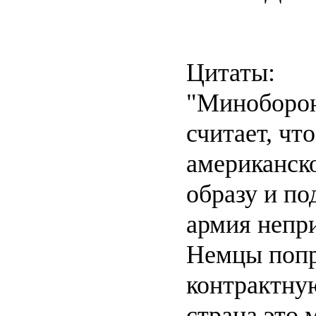
Цитаты:
"Миноборон
считает, чт
американск
образу и п
армия непр
Немцы попр
контрактную
страна это 