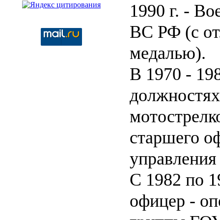
1990 г. - 
ВС РФ (с о
медалью).
В 1970 - 19
должностях
мотострелко
старшего о
управления
С 1982 по 1
офицер - оп