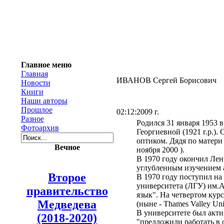
Главное меню
Главная
ИВАНОВ Сергей Борисович
Новости
Книги
Наши авторы
Прошлое
02:12:2009 г.
Разное
Родился 31 января 1953 
Фотоархив
Георгиевной (1921 г.р.)
оптиком. Дядя по матери 
Вечное
ноября 2000 ).
В 1970 году окончил Ле
углубленным изучением а
Второе
В 1970 году поступил на
университета (ЛГУ) им.А
правительство
язык". На четвертом кур
Медведева
(ныне - Thames Valley Uni
В университете был акт
(2018-2020)
"предложили работать