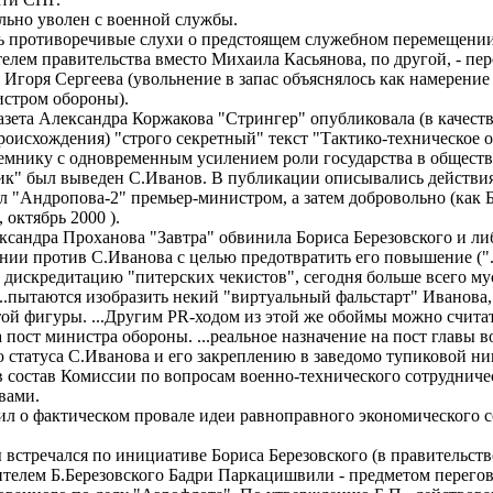
мально уволен с военной службы.
ь противоречивые слухи о предстоящем служебном перемещении 
телем правительства вместо Михаила Касьянова, по другой, - пер
Игоря Сергеева (увольнение в запас объяснялось как намерение
нистром обороны).
 газета Александра Коржакова "Стрингер" опубликовала (в качес
роисхождения) "строго секретный" текст "Тактико-техническое о
емнику с одновременным усилением роли государства в обществ
к" был выведен С.Иванов. В публикации описывались действия,
л "Андропова-2" премьер-министром, а затем добровольно (как 
N6, октябрь 2000 ).
ександра Проханова "Завтра" обвинила Бориса Березовского и 
ии против С.Иванова с целью предотвратить его повышение ("..
 дискредитацию "питерских чекистов", сегодня больше всего м
...пытаются изобразить некий "виртуальный фальстарт" Иванова,
той фигуры. ...Другим PR-ходом из этой же обоймы можно считат
 пост министра обороны. ...реальное назначение на пост главы 
 статуса С.Иванова и его закреплению в заведомо тупиковой
в состав Комиссии по вопросам военно-технического сотрудниче
рствами.
вил о фактическом провале идеи равноправного экономического с
ы встречался по инициативе Бориса Березовского (в правительст
ителем Б.Березовского Бадри Паркацишвили - предметом перего