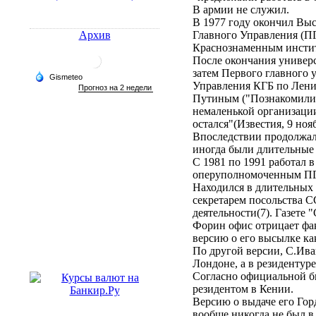
В армии не служил.
В 1977 году окончил Вы
Архив
Главного Управления (П
Краснознаменным инст
После окончания универси
затем Первого главного у
Управления КГБ по Ленин
Путиным ("Познакомились
немаленькой организации.
остался"(Известия, 9 н
Впоследствии продолжал 
иногда были длительные 
С 1981 по 1991 работал 
оперуполномоченным
Находился в длительных 
секретарем посольства С
деятельности(7). Газете 
Форин офис отрицает фак
версию о его высылке к
По другой версии, С.Ива
Лондоне, а в резиденту
Согласно официальной би
резидентом в Кении.
Версию о выдаче его Гор
вообще никогда не бы