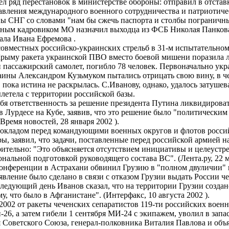
ел ряд перестановок в министерстве обороны: отправил в отстав
авления международного военного сотрудничества и патриотичес
ы СНГ со словами "нам бы сжечь паспорта и столбы пограничны
лавным кадровиком МО назначил выходца из ФСБ Николая Панко
ерала Ивана Ефремова .
 совместных российско-украинских стрельб в 31-м испытательно
Крыму ракета украинской ПВО вместо боевой мишени поразила 
пассажирский самолет, погибло 78 человек. Первоначально укра
ины Александром Кузьмуком пытались отрицать свою вину, в 
 пока истина не раскрылась. С.Иванову, однако, удалось затушев
вылетела с территории российской базы.
себя ответственность за решение президента Путина ликвидиров
в Лурдесе на Кубе, заявив, что это решение было "политически
(Время новостей, 28 января 2002 ).
 докладом перед командующими военных округов и флотов росси
ы, заявил, что задачи, поставленные перед российской армией н
тельно: "Это объясняется отсутствием инициативы и целеустре
ональной подготовкой руководящего состава ВС". (Лента.ру, 2
-конференции в Астрахани обвинил Грузию в "полном двуличии"
явление было сделано в связи с отказом Грузии выдать России ч
ледующий день Иванов сказал, что на территории Грузии созда
му, что было в Афганистане". (Интерфакс, 10 августа 2002 ).
 2002 от ракеты чеченских сепаратистов 119-ти российских вое
-26, а затем гибели 1 сентября МИ-24 с экипажем, уволил в зап
 Советского Союза, генерал-полковника Виталия Павлова и объ