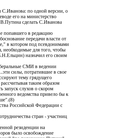
С.Иванова: по одной версии, о
еводе его на министерство
 В.Путина сделать С.Иванова
тве попавшего в редакцию
боснование передачи власти от
е," в котором под псевдонимами
 необходимые для того, чтобы
Б.Н.Ельцин) назначил его своим
либеральные СМИ в ведении
.эти силы, потратившие в свое
уссируют тему грядущего
 рассчитывая таким образом
ь запуск слухов о скором
военного ведомства привело бы к
 нише".(8)
ства Российской Федерации с
отрудничества стран - участниц
венной резиденции на
воров было освобождение