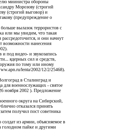
ителю миинистра обороны
сандру Морозову (строгий
ву (строгий выговор) и
акову (предупреждение о
т больше вылазок террористов с
ка или мы увидим, что такая
 рассредоточится, и они начнут
ет возможности нанесения
я 2002).
 и под видео- и звукозапись
и... ядерных сил и средств,
 оружия по тому или иному
w.apn.ru/lenta/2002/12/2/25468).
Волгоград в Сталинград и
а для военнослужащих - святое
26 ноября 2002 ). Предложение
 военного округа на Сибирский,
ублично отказался принять
 затем получил пост советника
 солдат из армии, объясняемое в
а голодном пайке и другими