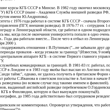
сшие курсы КГБ СССР в Минске. В 1982 году окончил московск
ГУ) КГБ СССР (ныне - Академия Службы внешней разведки РФ, 
итутом имени Ю.Андропова).
тета с 1976 года работал в системе КГБ СССР - сначала Второго
правления (ПГУ, внешняя разведка). В 1976-77 гг. - сотрудник 1-
граду и Ленинградской области, где работал в одном подразде
 мы, когда после окончания университета попали в одно очень
. Года два работали вместе... После чего я отбыл из Ленинграда
оября 2000 ).
поддерживать отношения с В.Путиным ("...не забывали друг-дру
периоды провалов - когда уезжали за границу."(Известия, 9 н
в центральном аппарате КГБ - в системе Первого главного управ
 ПГУ.
служебных командировках за границей. В 1981-83 гг. работал, 
ССР в Лондоне и в 1983 году якобы был выслан из Англии по п
"Санди таймс", однако, не удалось получить в британском Форин
т работы С.Иванова в советском посольстве в Англии в начале 8
ак разведчика (во всяком случае под такими именем и фамили
нов, выданный английской разведке перебежчиком О.Гордиевским
ре КГБ в Финляндии, которую и был вынужден покинуть(8).
ографии, до 1985 года действительно был сотрудником резидент
диевским не комментировал. Опровергал утверждения, что работ
л в Швеции(7)).