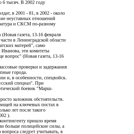
о 6 тысяч. В 2002 году
ске.
т, в 2001 - 81, в 2002 - около
твие неуставных отношений
уратура и СКСМ по-разному
(Новая газета, 13-16 февраля
 части в Ленинградской области
тских матерей", само
 Иванова, эти комитеты
е вопрос" (Новая газета, 13-16
массовые проверки и задержания
крупные города.
и и, в особенности, спецвойск.
усский спецназ". При
отический боевик "Марш-
росто заложник обстоятельств.
арищей на ключевых постах в
олько лет после такого
ря 2002 ).
у контингенту пришло время
али больше полицейские силы, а
 вопроса следует учитывать, в