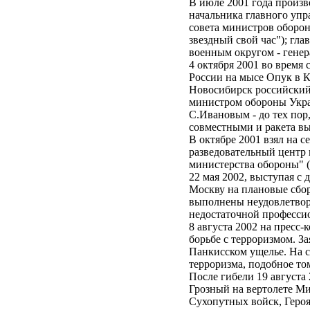
В июле 2001 года произв
начальника главного упр
совета министров оборон
звездный свой час"); г
военным округом - ген
4 октября 2001 во время
России на мысе Опук в 
Новосибирск российский 
министром обороны Укра
С.Ивановым - до тех пор,
совместными и ракета 
В октябре 2001 взял на 
разведовательный центр 
министерства обороны" 
22 мая 2002, выступая с
Москву на плановые сбор
выполнены неудовлетвори
недостаточной професси
8 августа 2002 на пресс
борьбе с терроризмом. За
Панкисском ущелье. На с
терроризма, подобное то
После гибели 19 августа
Грозный на вертолете Ми
Сухопутных войск, Героя