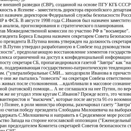
бе внешней разведки (СВР), созданной на основе ПГУ КГБ СССР
лжность в Ясеневе - заместитель директора европейского депа
ыл назначен директором Федеральной службы безопасности Росс
Р в ФСБ. В августе 1998 года С.Иванов был назначен заместите
а анализа, прогнозирования и стратегического планировани
остав Межведомственной комиссии по участию РФ в "восьмер
президента Бориса Ельцина назначен секретарем Совета Безопа
ого президента В.Путина вновь утвержден на должность секре
нт В.Путин утвердил разработанную в Совбезе под руководство
ности", предполагающую восстановление элементов государств
мплекса ограничений на доступ к конфиденциальной информ
посту секретаря СБ, пропагандировался газетой "Завтра" как "на
и, поддерживающая государственно-патриотическую тенденцию
м. ("ультралиберальные СМИ... заподозрили Иванова в причастн
те они же пытались "повесить" на секретаря Совбеза ответственн
в живых после столкновения. ...вдалбливали в массовое сознани
нной (натовской) помощи... А не соглашался на нее Путин, по в
Чем же не угодил этим кругам С.Иванов? Прежде всего, это чело
вантюристов и "выскочек", которые после августа 91-го возомни
00 ) Познее, в роли министра обороны, разочаровал газету "Зав
чно считая победу президента Слободана Милошевича на выбора
ддержать С.Милошевича и направить в Средиземное море россий
ьство Запада на стороне югославской оппозиции ("Еженедель
бран председателем Комитета секретарей Советов безопасности с
ности СНГ.