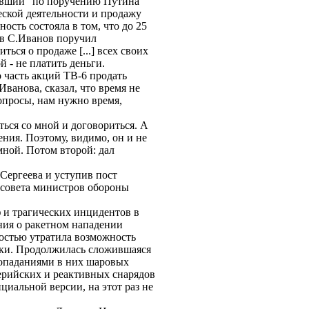
вавший "по поручению Путина"
еской деятельности и продажу
ность состояла в том, что до 25
ов С.Иванов поручил
ся о продаже [...] всех своих
й - не платить деньги.
 часть акций ТВ-6 продать
ванова, сказал, что время не
опросы, нам нужно время,
ться со мной и договориться. А
ения. Поэтому, видимо, он и не
мной. Потом второй: дал
Сергеева и уступив пост
 совета министров обороны
 и трагических инцидентов в
ния о ракетном нападении
лностью утратила возможность
аки. Продолжилась сложившаяся
опаданиями в них шаровых
ерийских и реактивных снарядов
циальной версии, на этот раз не