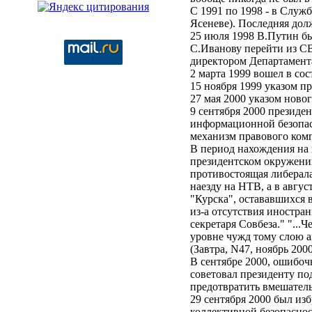
С 1991 по 1998 - в Служ
Ясеневе). Последняя до
25 июля 1998 В.Путин б
С.Иванову перейти из СВ
директором Департамент
2 марта 1999 вошел в с
15 ноября 1999 указом 
27 мая 2000 указом нов
9 сентября 2000 президе
информационной безопас
механизм правового ко
В период нахождения на 
президентском окружени
противостоящая либерала
наезду на НТВ, а в авгус
"Курска", остававшихся 
из-а отсутствия иностра
секретаря Совбеза." "...
уровне чужд тому слою а
(Завтра, N47, ноябрь 20
В сентябре 2000, ошибо
советовал президенту по
предотвратить вмешател
29 сентября 2000 был из
коллективной безопас