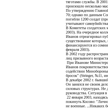
тяготами службы. В 2001 
произошло несколько ма
По утверждению Главной в
70; однако по данным Со
погибли 1200 солдат (пр
учитывают самоубийства
В Комитеты солдатских ма
2003). На очередное кол
Иванов отреагировал пуб
существование которых, 
финансируются из сомните
февраля 2003).
В 2002 году распростран
лиц призывного возраст
При Иванове Министерств
Иванов покровительствов
содействии Минобороны 
бросок" (Stringer, №11
В декабре 2002 г. бывши
Он занялся не своим дел
силовых структурах. Не д
руководства. Ситуация в
22 января 2003, находяс
покинуть Косово: "Лично
не военные. ...Никаких б