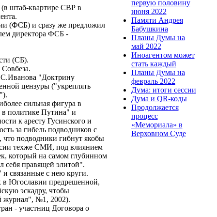
первую половину
 (в штаб-квартире СВР в
июня 2022
ртамента.
Памяти Андрея
ии (ФСБ) и сразу же предложил
Бабушкина
лем директора ФСБ -
Планы Думы на
я.
май 2022
ке".
Иноагентом может
сности (СБ).
стать каждый
таря Совбеза.
Планы Думы на
м С.Иванова "Доктрину
февраль 2022
енной цензуры ("укреплять
Дума: итоги сессии
ации").
Дума и QR-коды
иболее сильная фигура в
Продолжается
 в политике Путина" и
процесс
ости к аресту Гусинского и
«Мемориала» в
ость за гибель подводников с
Верховном Суде
е, что подводники гибнут якобы
ерсии техже СМИ, под влиянием
век, который на самом глубинном
л себя правящей элитой".
тра" и связанные с нею круги.
х в Югославии предрешенной,
скую эскадру, чтобы
ный журнал", №1, 2002).
тран - участниц Договора о