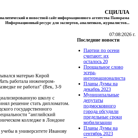
СЦИЛЛА
налитический и новостной сайт информационного агентства Панорама
Информационный ресурс для экспертов, аналитиков, журналистов...
07:08:2026 г.
Последние новости
Партии по осени
считают: их
осталось 20
Прощальное слово
эсера-
итывался матерью Кирой
интернационалиста
 Мать работала инженером-
Планы Думы на
зведке не работал" (Век, 3-9
декабрь 2023
Муниципальные
циализированную школу с
депутаты
инял решение стать дипломатом.
подмосковного
дского государственного
города обсудили
пециальности "английский
предельные сроки
хническом колледже в Лондоне
мобилизации
Планы Думы на
 учебы в университете Иванову
сентябрь 2023