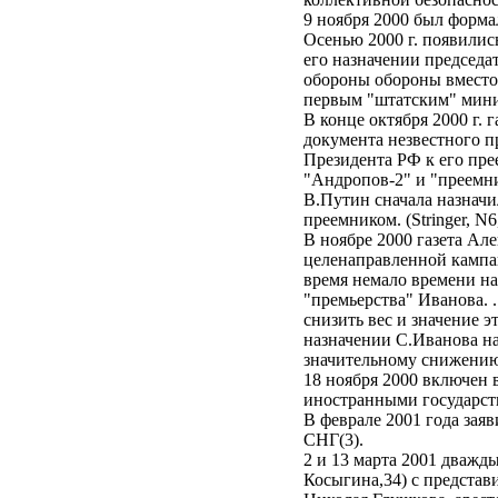
9 ноября 2000 был фор
Осенью 2000 г. появилис
его назначении председа
обороны обороны вместо 
первым "штатским" ми
В конце октября 2000 г.
документа незвестного п
Президента РФ к его пре
"Андропов-2" и "преемни
В.Путин сначала назначи
преемником. (Stringer, 
В ноябре 2000 газета Ал
целенаправленной кампан
время немало времени на
"премьерства" Иванова. 
снизить вес и значение э
назначении С.Иванова на
значительному снижению
18 ноября 2000 включен 
иностранными госуда
В феврале 2001 года зая
СНГ(3).
2 и 13 марта 2001 дважд
Косыгина,34) с представ