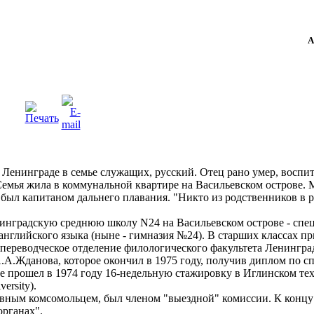
А
в Ленинграде в семье служащих, русский. Отец рано умер, восп
. Семья жила в коммунальной квартире на Васильевском острове.
был капитаном дальнего плавания. "Никто из родственников в ра
нинградскую среднюю школу N24 на Васильевском острове - спе
нглийского языка (ныне - гимназия №24). В старших классах пр
 переводческое отделение филологического факультета Ленингра
.А.Жданова, которое окончил в 1975 году, получив диплом по с
се прошел в 1974 году 16-недельную стажировку в Иглинском те
versity).
ивным комсомольцем, был членом "выездной" комиссии. К концу
 в органах".