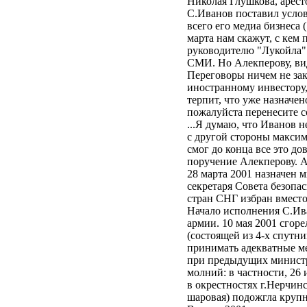
Николая Глушкова, арес
С.Иванов поставил услов
всего его медиа бизнеса 
марта нам скажут, с кем
руководителю "Лукойла" 
СМИ. Но Алекперову, види
Переговоры ничем не зак
иностранному инвестору, 
терпит, что уже назначе
пожалуйста перенесите
...Я думаю, что Иванов н
с другой стороны максима
смог до конца все это до
поручение Алекперову. 
28 марта 2001 назначен 
секретаря Совета безопа
стран СНГ избран вмест
Начало исполнения С.Ив
армии. 10 мая 2001 сгор
(состоящей из 4-х спутни
принимать адекватные ме
при предыдущих министр
молний: в частности, 26
в окрестностях г.Нерчинс
шаровая) подожгла кру