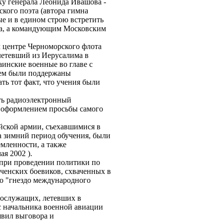
ку генерала Леонида Ивашова -
кого поэта (автора гимна
е и в едином строю встретить
ва, а командующим Московским
м центре Черноморского флота
летевший из Иерусалима в
инские военные во главе с
чем были поддержаны
ать тот факт, что учения были
ать радиоэлектронный
м оформлением просьбы самого
йской армии, съехавшимися в
а зимний период обучения, были
мленности, а также
2 мая 2002 ).
 при проведении политики по
еченских боевиков, схваченных в
но "гнездо международного
ннослужащих, летевших в
ас начальника военной авиации
явил выговора и