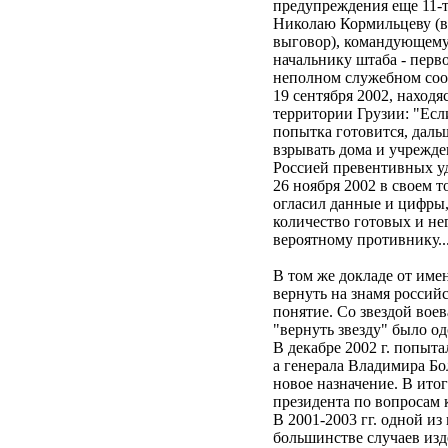
предупреждения еще 11-т
Николаю Кормильцеву (в
выговор), командующему
начальнику штаба - пер
неполном служебном с
19 сентября 2002, находя
территории Грузии: "Есл
попытка готовится, даль
взрывать дома и учрежде
Россией превентивных у
26 ноября 2002 в своем т
огласил данные и цифры, 
количество готовых и н
вероятному противнику...,
В том же докладе от име
вернуть на знамя россий
понятие. Со звездой воев
"вернуть звезду" был
В декабре 2002 г. попыт
а генерала Владимира Бо
новое назначение. В ито
президента по вопрос
В 2001-2003 гг. одной из
большинстве случаев изд