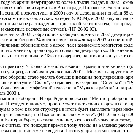
году из армии дезертировало более 6 тысяч солдат, в 2002 - окол
ссовых побегов из армии - в Волгограде, Подольске, Ульянов
оенной прокуратуры, в 2000 году от дедовщины погибли 68 солда
юза комитетов солдатских матерей (СКСМ), в 2002 году вследс
инципиальное расхождение в цифрах объясняется тем, что прок
 и смертные несчастные случаи). (НГ, 26.02.03).
терей за 2002 г. обратились в общей сложности 2867 дезертиров 
лективное бегство 24 военнослужащих 4 января 2003 из воинской
личными обвинениями в адрес "так называемых комитетов солда
по его мнению, провоцирует солдат на дезертирство. По мнению
льных источников: "Кто их содержит, на что они живут,- это ещ
ил практику "силового комплектования" армии призывниками (
а на улицах), опробованную осенью 2001 в Москве, на другие 
о обороны стало уделять больше внимания популяризации арми
ал киностудии "Сварг", создавшей телесериалы "Спецназ" и "Р
был снят исламофобский телесериал "Мужская работа" и патри
, июль 2003 ).
й министр обороны Игорь Родионов сказал: "Министр обороны п
ом. Президент, видимо, просто хочет иметь своих надежных тов
умая о том, как эта структура в итоге будет выглядеть через неск
 стране сложная, но Иванов не на своем месте". (НГ, 25 декаб
ь в Екатеринбурге, высказал мнение, что российскому воинском
 я считаю, что подходит время к тому, чтобы на Балканах работ
оевых действий уже не ведется. Поэтому при рассмотрении этого