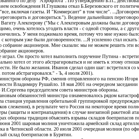
тованного по делу "Аэрофлота". По утверждению Б.П., действо
ием освобождения Н.Глушкова отказ Б.Березовского от политич
("все, включая газеты. И "Коммерсант" в том числе". ...Договорен
 переговорить и договориться."). Ведение дальнейших переговор
Вагиту Алекперову ("Мы с Алекперовым должны были договорить
мо, очень хотелось угодить власти - с одной стороны, а с друго
ончились. У меня поджимало время, потому что мне нужно было
с которым уже были договоренности. ...Я усиленно стал искать И
но собрание акционеров. Мне сказали: мы не можем решить эти в
 собрание акционеров.
е играл. Он просто хотел выполнить поручение Путина - встрети
льно хотел от этого абстрагироваться и не иметь к этому отнош
вести. Не было желания. Иванов сделал один шаг: встретился со 
А потом абстрагировался." - Ъ, 4 июля 2001).
министром обороны РФ, сменив отправленного на пенсию Игоря 
сности Владимиру Рушайло. 18 мая 2001 на очередном заседании
о И.Сергеева председателем совета министров обороны.
ановым обязанностей министра ознаменовалось рядом катастроф
ела станция управления орбитальной группировкой предупрежде
ков слежения), в результате чего Россия на некоторое время по
ры (защиты и контрнападения) в случае внезапной ракетной ат
ах обороны традиция объяснять взрывы складов боеприпасов п
 июня 2001 шаровая молния уничтожила армейский склад артилл
ка в Читинской области. 20 июля 2001 очередная молния (по офи
пный склад боеприпасов в Бурятии.