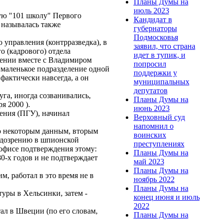
Планы Думы на
июль 2023
ую "101 школу" Первого
Кандидат в
называлась также
губернаторы
Подмосковья
 управления (контрразведка), в
заявил, что страна
го (кадрового) отдела
идет в тупик, и
лении вместе с Владимиром
попросил
 маленькое подразделение одной
поддержки у
 фактически навсегда, а он
муниципальных
депутатов
га, иногда созванивались,
Планы Думы на
оября 2000 ).
июнь 2023
ления (ПГУ), начинал
Верховный суд
напомнил о
по некоторым данным, вторым
воинских
одозрению в шпионской
преступлениях
 офисе подтверждения этому:
Планы Думы на
0-х годов и не подтверждает
май 2023
ей).
Планы Думы на
, работал в это время не в
ноябрь 2022
Планы Думы на
уры в Хельсинки, затем -
конец июня и июль
2022
ал в Швеции (по его словам,
Планы Думы на