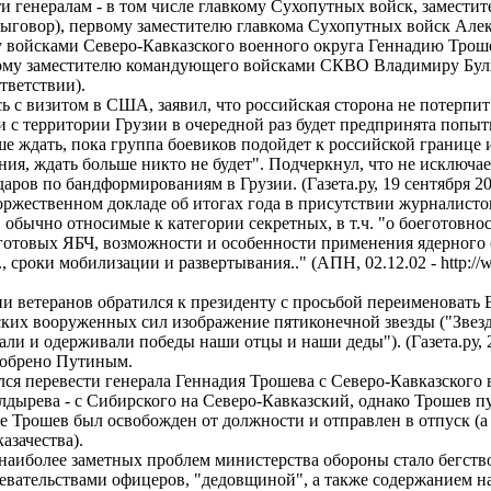
и генералам - в том числе главкому Сухопутных войск, замест
ыговор), первому заместителю главкома Сухопутных войск Алек
 войсками Северо-Кавказского военного округа Геннадию Троше
вому заместителю командующего войсками СКВО Владимиру Булг
оответствии).
сь с визитом в США, заявил, что российская сторона не потерпи
и с территории Грузии в очередной раз будет предпринята попыт
ше ждать, пока группа боевиков подойдет к российской границе и
ния, ждать больше никто не будет". Подчеркнул, что не исключа
даров по бандформированиям в Грузии. (Газета.ру, 19 сентябр
оржественном докладе об итогах года в присутствии журналистов
обычно относимые к категории секретных, в т.ч. "о боеготовност
еготовых ЯБЧ, возможности и особенности применения ядерного
 сроки мобилизации и развертывания.." (АПН, 02.12.02 - http://ww
ни ветеранов обратился к президенту с просьбой переименовать 
ских вооруженных сил изображение пятиконечной звезды ("Звезд
али и одерживали победы наши отцы и наши деды"). (Газета.ру, 
о одобрено Путиным.
ался перевести генерала Геннадия Трошева с Северо-Кавказского
лдырева - с Сибирского на Северо-Кавказский, однако Трошев п
ге Трошев был освобожден от должности и отправлен в отпуск (а
ам казачества).
 наиболее заметных проблем министерства обороны стало бегство
евательствами офицеров, "дедовщиной", а также содержанием н