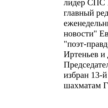
лидер СПС 
главный ре
еженедельн
новости" Ев
"поэт-прав
Иртеньев и 
Председате
избран 13-й
шахматам Г