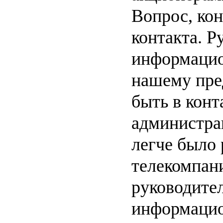
Вопрос, кон
контакта. Р
информацио
нашему пре
быть в конт
администрац
легче было 
телекомпани
руководите
информаци