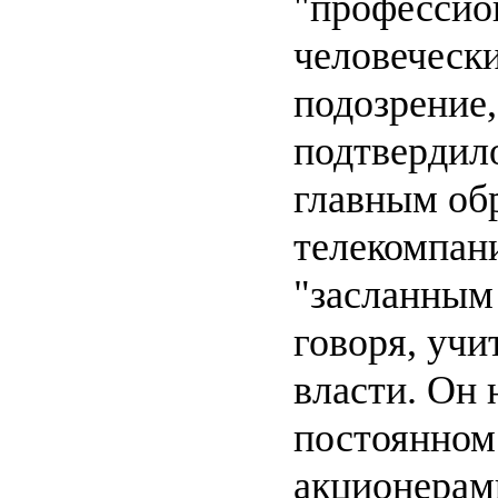
"профессио
человечески
подозрение,
подтвердил
главным обр
телекомпан
"засланным
говоря, уч
власти. Он 
постоянном 
акционерам