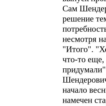
Сам Шендер
решение тем
потребность
несмотря н
"Итого". "Х
что-то еще,
придумали",
Шендерович.
начало весн
намечен ста