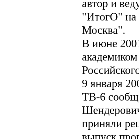
автор и ве
"ИтогО" на 
Москва".
В июне 2001
академиком
Российского
9 января 20
ТВ-6 сообщ
Шендерович
приняли ре
выпуск про