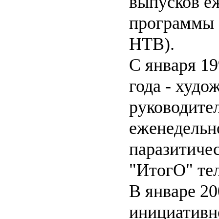
выпусков е
программы 
НТВ).
С января 19
года - худо
руководител
еженедельн
паразитиче
"ИтогО" те
В январе 20
инициативн