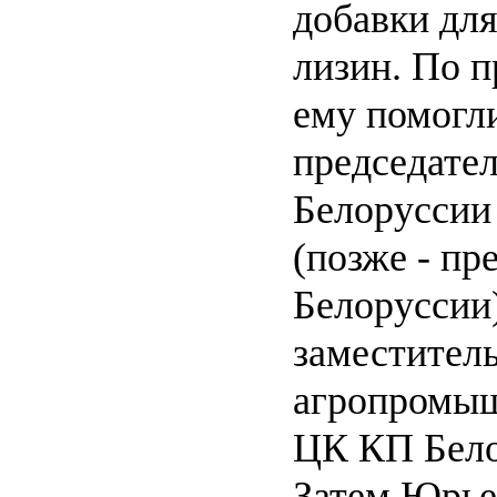
добавки для
лизин. По 
ему помогли
председател
Белоруссии
(позже - пр
Белоруссии)
заместител
агропромы
ЦК КП Бело
Затем Юрье