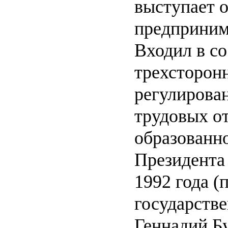
выступает о
предприним
Входил в со
трехсторон
регулирова
трудовых о
образованн
Президента 
1992 года (
государств
Геннадий Бу