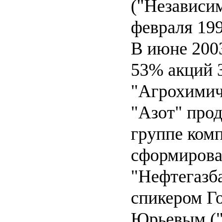
("Независим
февраля 199
В июне 200
53% акций
"Агрохимич
"Азот" прод
группе ком
сформирова
"Нефтегазб
спикером Г
Юрьевым.(