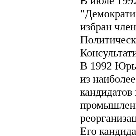
В июле 199
"Демократи
избран член
Политическ
Консультати
В 1992 Юрь
из наиболе
кандидатов 
промышленн
реорганизац
Его кандид