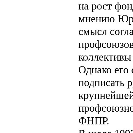
на рост фон
мнению Юрь
смысл согл
профсоюзов
коллективы 
Однако его 
подписать 
крупнейшей
профсоюзно
ФНПР.