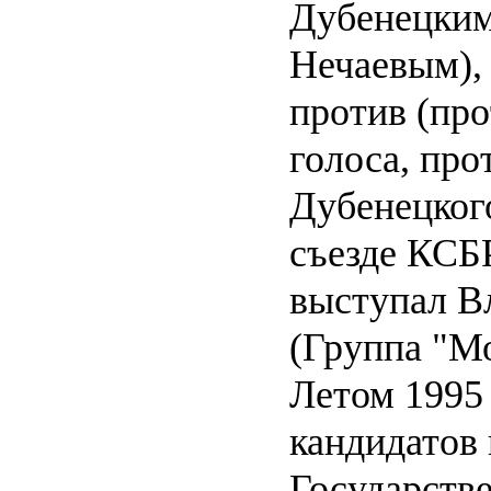
Дубенецким
Нечаевым),
против (про
голоса, про
Дубенецкого
съезде КСБ
выступал В
(Группа "Мо
Летом 1995
кандидатов 
Государств