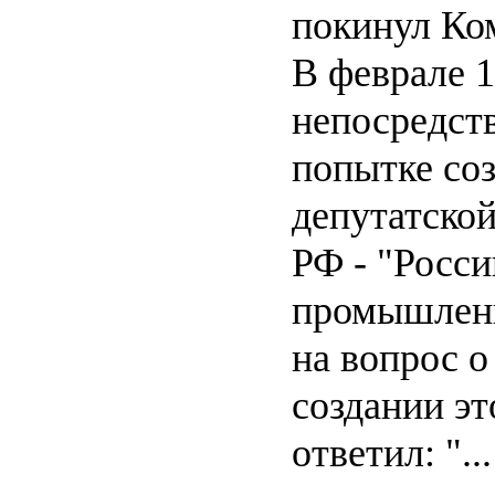
покинул Ко
В феврале 1
непосредств
попытке со
депутатско
РФ - "Росс
промышленн
на вопрос о
создании эт
ответил: ".