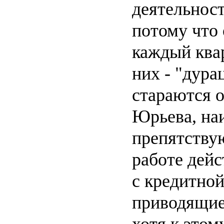
деятельнос
потому что
каждый квар
них - "дура
стараются 
Юрьева, на
препятству
работе дейс
с кредитной
приводящие
хотя к этом