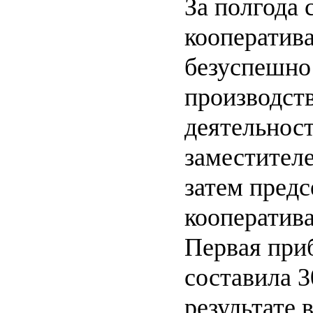
За полгода
кооператив
безуспешно
производст
деятельнос
заместителе
затем предс
кооператива
Первая при
составила 3
результате 