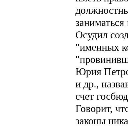
должностны
заниматься 
Осудил соз
"именных к
"провинивш
Юрия Петро
и др., назва
счет госбюд
Говорит, ч
законы ника