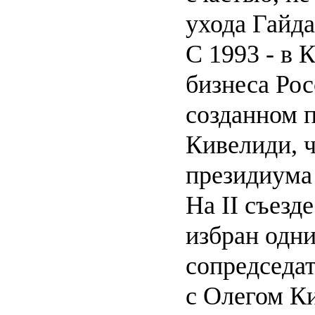
ухода Гайда
С 1993 - в 
бизнеса Рос
созданном 
Кивелиди, ч
президиума 
На II съезд
избран одни
сопредседа
с Олегом К