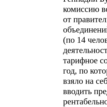
комиссию в
от правител
объединени
(по 14 челов
деятельнос
тарифное с
год, по кот
взяло на се
вводить пр
рентабельн