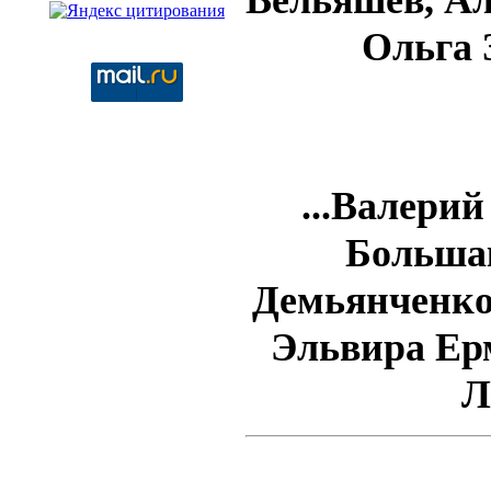
Ольга 
...Валери
Больша
Демьянченко
Эльвира Ер
Л