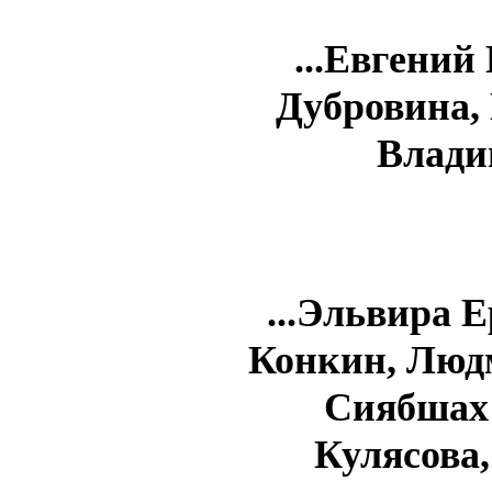
...Евгени
Дубровина,
Влади
...Эльвира 
Конкин, Люд
Сиябшах
Кулясова