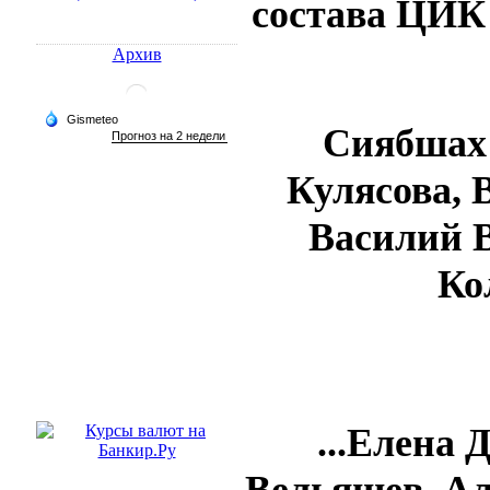
состава ЦИК 
Архив
Сиябшах
Кулясова, 
Василий 
Ко
...Елена 
Вельяшев, Ал