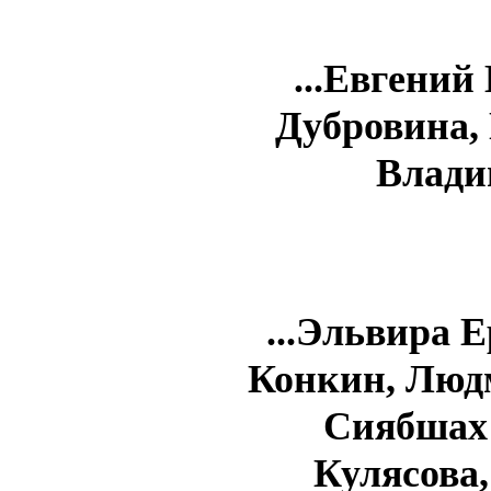
...Евгени
Дубровина,
Влади
...Эльвира 
Конкин, Люд
Сиябшах
Кулясова