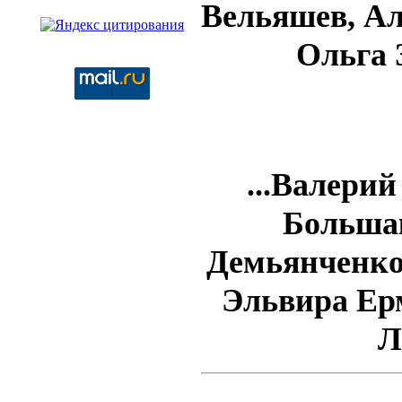
Вельяшев, Ал
Ольга 
...Валери
Больша
Демьянченко
Эльвира Ер
Л