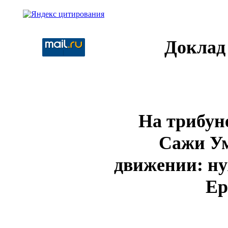
Доклад
На трибуне
Сажи Ум
движении: ну
Ер