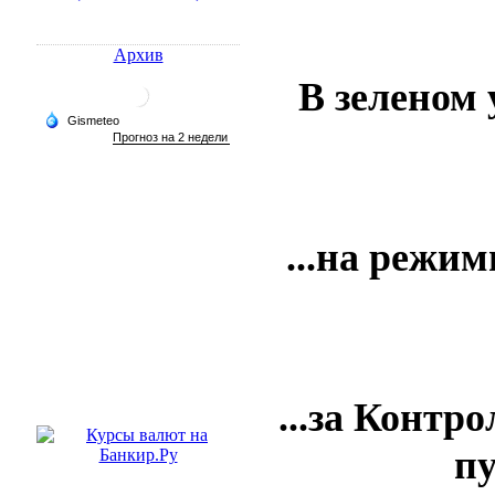
Архив
В зеленом 
...на режим
...за Конт
пу