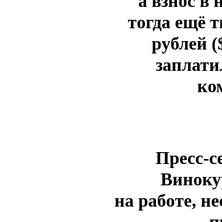
а взнос в
тогда ещё 
рублей (
заплати
ко
Пресс-с
Виноку
на работе, н
п