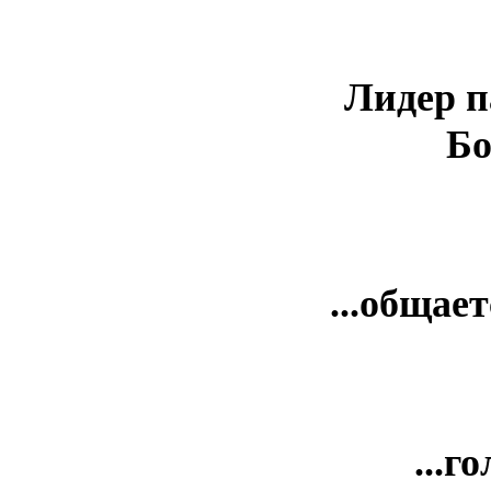
Лидер п
Бо
...общает
...го