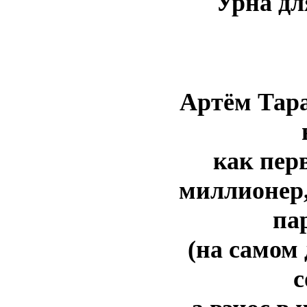
Урна дл
Артём Тара
как пер
миллионер,
па
(на самом 
с