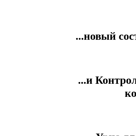
...новый сос
...и Контр
к