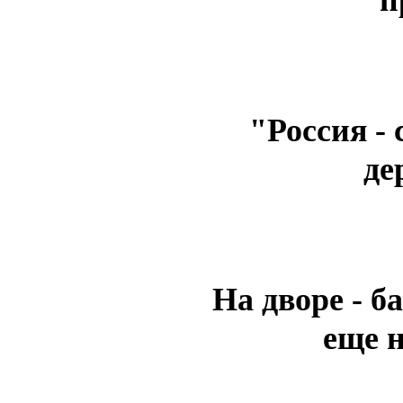
"Россия -
де
На дворе - б
еще н