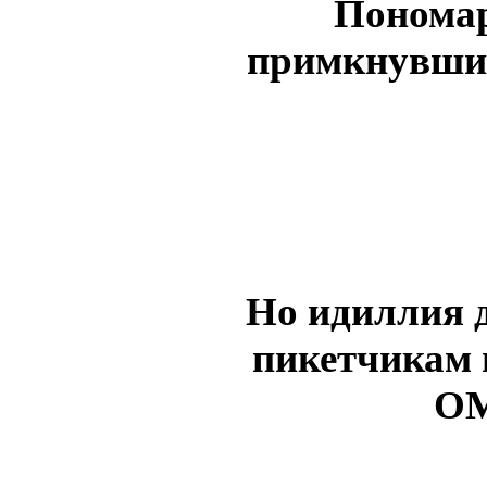
Пономар
примкнувши
Но идиллия д
пикетчикам 
ОМ