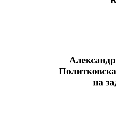
К
Александр
Политковска
на з