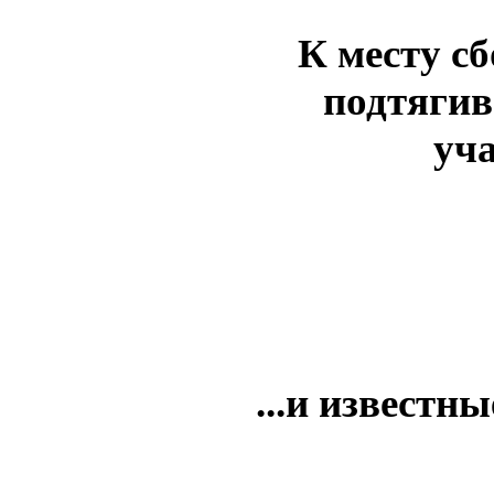
К месту с
подтягив
уча
...и извест