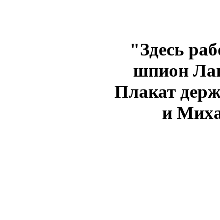
"Здесь ра
шпион Лав
Плакат держ
и Мих