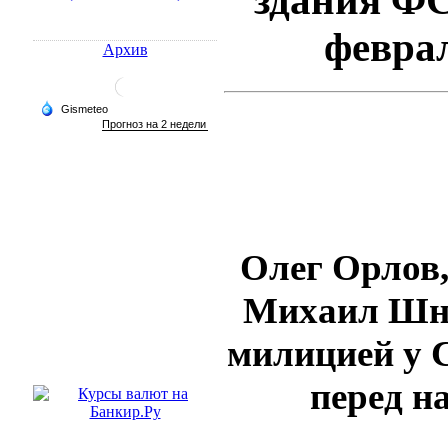
здания ФС
феврал
Архив
Олег Орлов,
Михаил Шне
милицией у 
перед н