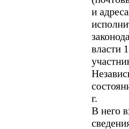
и адрес
исполни
законод
власти 1
участни
Независ
состоян
г.
В него 
сведения