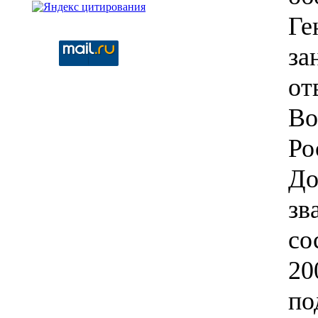
Ге
за
от
Во
Ро
До
зв
со
20
по