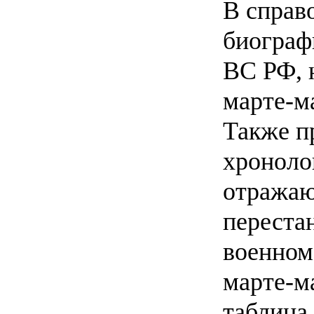
В справ
биограф
ВС РФ, 
марте-ма
Также п
хроноло
отражаю
переста
военном
марте-ма
таблица