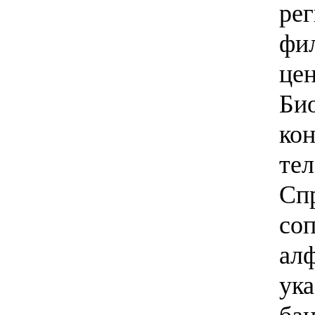
ре
фи
цен
Би
ко
те
Сп
со
ал
ука