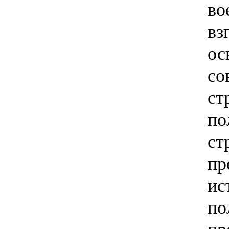
во
вз
ос
со
ст
по
ст
пр
ис
по