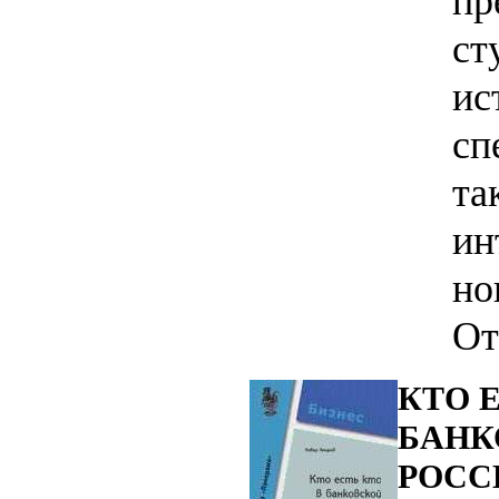
пр
ст
ис
сп
та
ин
но
От
КТО Е
БАНК
РОССИ