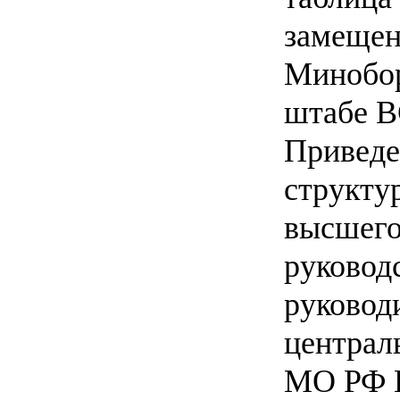
замещен
Минобор
штабе В
Приведе
структу
высшего
руковод
руковод
централ
МО РФ 