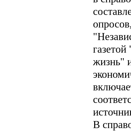
составл
опросов
"Незави
газетой
жизнь" 
экономи
включае
соответ
источни
В справ