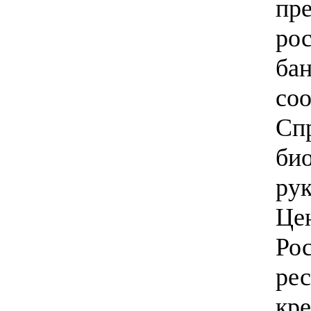
пре
рос
бан
со
Сп
би
ру
Цен
Рос
ре
кр