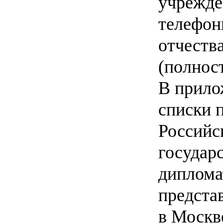
учрежде
телефон
отчеств
(полнос
В прило
списки 
Российс
государ
диплома
предста
в Москв