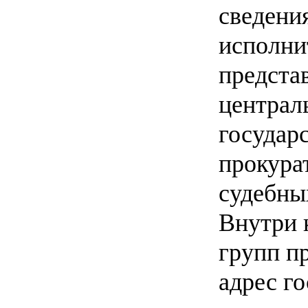
сведени
исполни
предста
централ
государ
прокура
судебны
Внутри 
групп п
адрес г