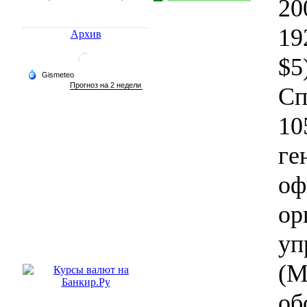
20
19
Архив
$5
Сп
10
ге
оф
ор
уп
(М
об