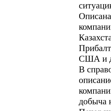
ситуаци
Описана
компани
Казахста
Прибалти
США и д
В справ
описани
компани
добыча 