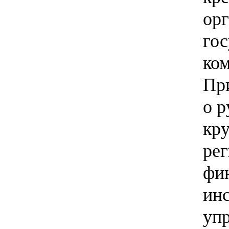
орг
гос
ком
Пр
о р
кр
ре
фи
инс
уп