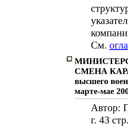
структу
указател
компани
См.
огл
МИНИСТЕРС
СМЕНА КАРА
высшего воен
марте-мае 200
Автор: П
г. 43 стр