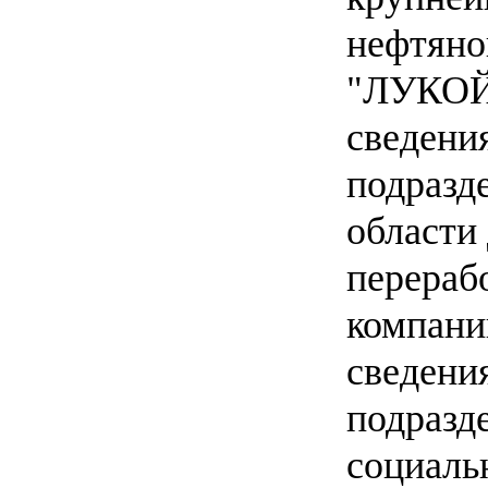
нефтяно
"ЛУКОЙ
сведени
подразд
области
перераб
компани
сведени
подразд
социаль