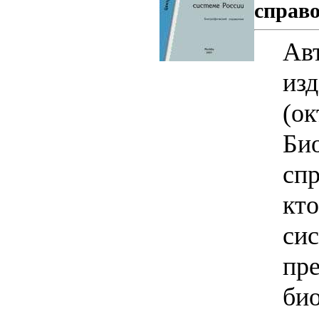
справ
Авт
изд
(ок
Би
спр
кто
сис
пре
био