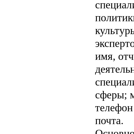
специал
политик
культур
эксперт
имя, отч
деятель
специал
сферы; 
телефон
почта.
Основно