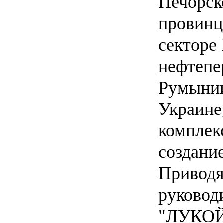
Печорск
провинц
секторе
нефтепе
Румынии
Украине
комплек
создание
Приводя
руковод
"ЛУКОЙЛ