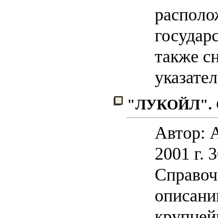
располо
государ
также с
указате
"ЛУКОЙЛ". О
Автор: 
2001 г. 
Справоч
описани
крупней