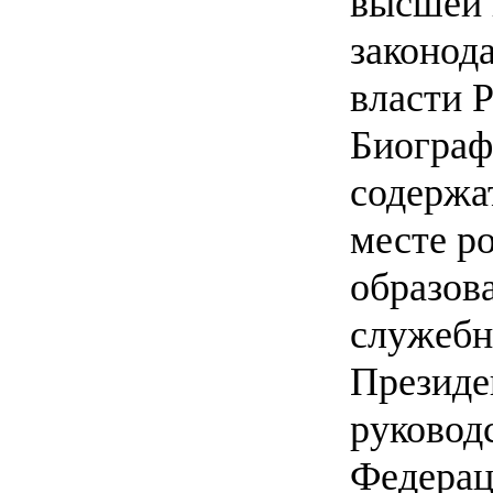
высшей 
законод
власти Р
Биограф
содержат
месте р
образов
служебн
Президе
руковод
Федерац