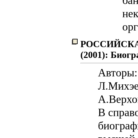
бан
не
орг
РОССИЙСКА
(2001): Биог
Авторы:
Л.Михэе
А.Верхов
В справ
биограф