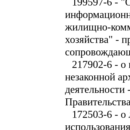
199597-6 - "
информационн
жилищно-комм
хозяйства" - п
сопровождающ
217902-6 - о
незаконной ар
деятельности 
Правительств
172503-6 - о
использования