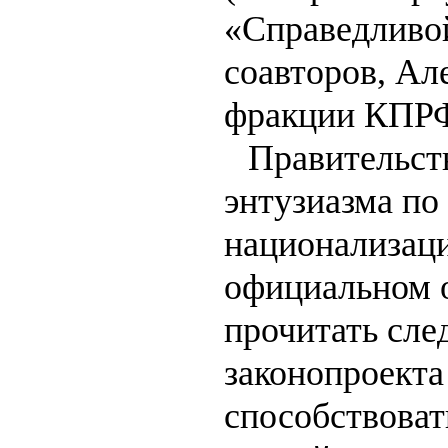
«Справедливой
соавторов, Ал
фракции КПРФ,
Правительст
энтузиазма по
национализаци
официальном 
прочитать сл
законопроекта
способствова